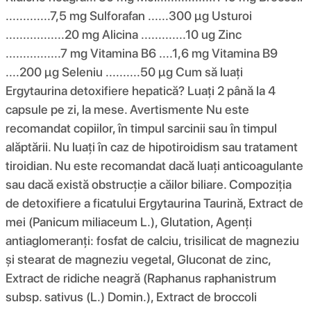
.............7,5 mg Sulforafan ......300 µg Usturoi
.................20 mg Alicina .............10 ug Zinc
................7 mg Vitamina B6 ....1,6 mg Vitamina B9
....200 µg Seleniu ..........50 µg Cum să luați
Ergytaurina detoxifiere hepatică? Luați 2 până la 4
capsule pe zi, la mese. Avertismente Nu este
recomandat copiilor, în timpul sarcinii sau în timpul
alăptării. Nu luați în caz de hipotiroidism sau tratament
tiroidian. Nu este recomandat dacă luați anticoagulante
sau dacă există obstrucție a căilor biliare. Compoziția
de detoxifiere a ficatului Ergytaurina Taurină, Extract de
mei (Panicum miliaceum L.), Glutation, Agenți
antiaglomeranți: fosfat de calciu, trisilicat de magneziu
și stearat de magneziu vegetal, Gluconat de zinc,
Extract de ridiche neagră (Raphanus raphanistrum
subsp. sativus (L.) Domin.), Extract de broccoli