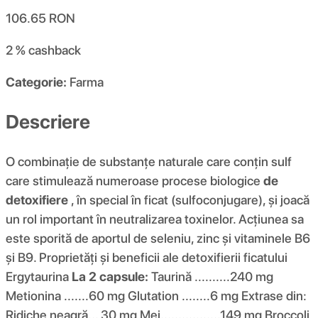
106.65
RON
2 %
cashback
Categorie:
Farma
Descriere
O combinație de substanțe naturale care conțin sulf
care stimulează numeroase procese biologice
de
detoxifiere
, în special în ficat (sulfoconjugare), și joacă
un rol important în neutralizarea toxinelor. Acțiunea sa
este sporită de aportul de seleniu, zinc și vitaminele B6
și B9. Proprietăți și beneficii ale detoxifierii ficatului
Ergytaurina
La 2 capsule:
Taurină ..........240 mg
Metionina .......60 mg Glutation ........6 mg Extrase din:
Ridiche neagră... 30 mg Mei.................149 mg Broccoli