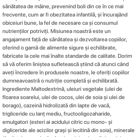
sănătatea de mâine, prevenind boli din ce în ce mai
frecvente, cum ar fi obezitatea infantilă, și încurajând
obiceiuri bune, la fel de necesare ca și consumul
nutrienților potriviți. Misiunea noastră este un
angajament față de sănătatea și dezvoltarea copiilor,
oferind o gamă de alimente sigure și echilibrate,
fabricate la cele mai înalte standarde de calitate. Dorim
să vă oferim liniștea sufletească știind că atunci când
aveți încredere în produsele noastre, le oferiți copiilor
dumneavoastră o nutriție completă și echilibrată.
Ingrediente Maltodextrină, uleiuri vegetale (ulei de
floarea soarelui, ulei de cocos, ulei de soia și ulei de
borago), cazeină hidrolizată din lapte de vacă,
trigliceride cu lanț mediu, fructooligozaharide,
emulgatori (esteri ai acidului citric cu mono- și
digliceride ale acizilor grași și lecitină din soia), minerale