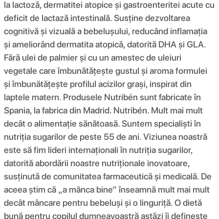
la lactoză, dermatitei atopice și gastroenteritei acute cu
deficit de lactază intestinală. Susține dezvoltarea
cognitivă și vizuală a bebelușului, reducând inflamația
și ameliorând dermatita atopică, datorită DHA și GLA.
Fără ulei de palmier și cu un amestec de uleiuri
vegetale care îmbunătățește gustul și aroma formulei
și îmbunătățește profilul acizilor grași, inspirat din
laptele matern. Produsele Nutribén sunt fabricate în
Spania, la fabrica din Madrid. Nutribén. Mult mai mult
decât o alimentație sănătoasă. Suntem specialiști în
nutriția sugarilor de peste 55 de ani. Viziunea noastră
este să fim lideri internaționali în nutriția sugarilor,
datorită abordării noastre nutriționale inovatoare,
susținută de comunitatea farmaceutică și medicală. De
aceea știm că „a mânca bine” înseamnă mult mai mult
decât mâncare pentru bebeluși și o linguriță. O dietă
bună pentru copilul dumneavoastră astăzi îi definește