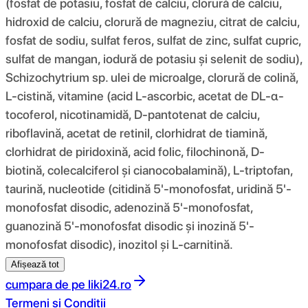
(fosfat de potasiu, fosfat de calciu, clorură de calciu,
hidroxid de calciu, clorură de magneziu, citrat de calciu,
fosfat de sodiu, sulfat feros, sulfat de zinc, sulfat cupric,
sulfat de mangan, iodură de potasiu și selenit de sodiu),
Schizochytrium sp. ulei de microalge, clorură de colină,
L-cistină, vitamine (acid L-ascorbic, acetat de DL-α-
tocoferol, nicotinamidă, D-pantotenat de calciu,
riboflavină, acetat de retinil, clorhidrat de tiamină,
clorhidrat de piridoxină, acid folic, filochinonă, D-
biotină, colecalciferol și cianocobalamină), L-triptofan,
taurină, nucleotide (citidină 5'-monofosfat, uridină 5'-
monofosfat disodic, adenozină 5'-monofosfat,
guanozină 5'-monofosfat disodic și inozină 5'-
monofosfat disodic), inozitol și L-carnitină.
Afișează tot
cumpara de pe
liki24.ro
Termeni si Conditii