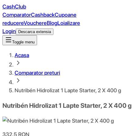
CashClub
Comparator
Cashback
Cupoane
reducere
Vouchere
Blog
Loializare
Login
Descarca extensia
Toggle menu
Acasa
Comparator preturi
Nutribén Hidrolizat 1 Lapte Starter, 2 X 400 g
Nutribén Hidrolizat 1 Lapte Starter, 2 X 400 g
332.5
RON