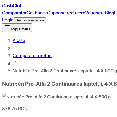
CashClub
Comparator
Cashback
Cupoane reducere
Vouchere
Blog
L
Login
Descarca extensia
Toggle menu
Acasa
Comparator preturi
Nutribén Pro-Alfa 2 Continuarea laptelui, 4 X 800 g
Nutribén Pro-Alfa 2 Continuarea laptelui, 4 X 
376.75
RON