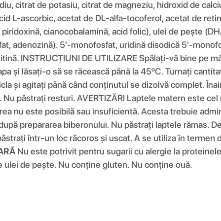
iu, citrat de potasiu, citrat de magneziu, hidroxid de calciu,
id L-ascorbic, acetat de DL-alfa-tocoferol, acetat de retini
de piridoxină, cianocobalamină, acid folic), ulei de pește (
sfat, adenozină). 5'-monofosfat, uridină disodică 5'-monofo
rnitină. INSTRUCȚIUNI DE UTILIZARE Spălați-vă bine pe mâini.
ți apa și lăsați-o să se răcească până la 45ºC. Turnați can
la și agitați până când conținutul se dizolvă complet. Înaint
Nu păstrați resturi. AVERTIZĂRI Laptele matern este cel 
area nu este posibilă sau insuficientă. Acesta trebuie adm
ă prepararea biberonului. Nu păstrați laptele rămas. Depo
strați într-un loc răcoros și uscat. A se utiliza în termen d
TARĂ
Nu este potrivit pentru sugarii cu alergie la proteinele
ne ulei de pește. Nu conține gluten. Nu conține ouă.