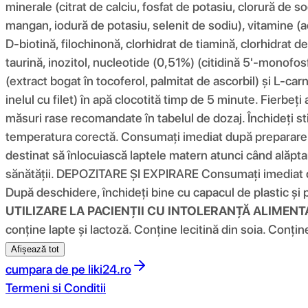
minerale (citrat de calciu, fosfat de potasiu, clorură de sod
mangan, iodură de potasiu, selenit de sodiu), vitamine (ac
D-biotină, filochinonă, clorhidrat de tiamină, clorhidrat 
taurină, inozitol, nucleotide (0,51%) (citidină 5'-monofo
(extract bogat în tocoferol, palmitat de ascorbil) și L-ca
inelul cu filet) în apă clocotită timp de 5 minute. Fierbe
măsuri rase recomandate în tabelul de dozaj. Închideți stic
temperatura corectă. Consumați imediat după preparare. 
destinat să înlocuiască laptele matern atunci când alăpt
sănătății. DEPOZITARE ȘI EXPIRARE Consumați imediat dup
După deschidere, închideți bine cu capacul de plastic și pă
UTILIZARE LA PACIENȚII CU INTOLERANȚĂ ALIMEN
conține lapte și lactoză. Conține lecitină din soia. Conți
Afișează tot
cumpara de pe
liki24.ro
Termeni si Conditii