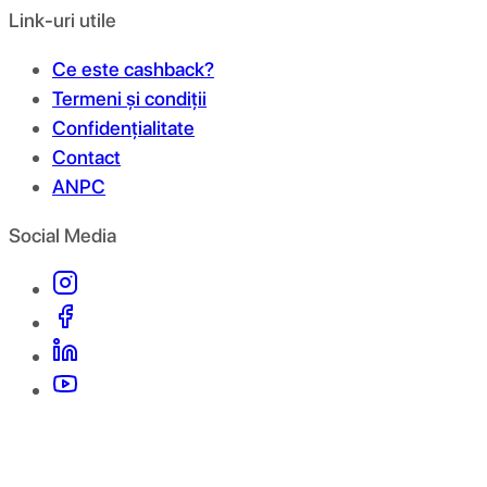
Link-uri utile
Ce este cashback?
Termeni și condiții
Confidențialitate
Contact
ANPC
Social Media