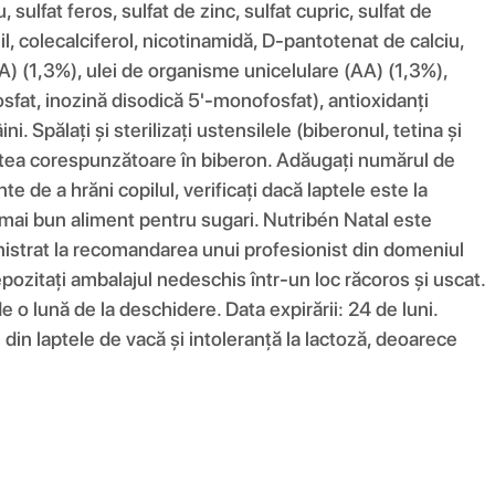
 sulfat feros, sulfat de zinc, sulfat cupric, sulfat de
l, colecalciferol, nicotinamidă, D-pantotenat de calciu,
DHA) (1,3%), ulei de organisme unicelulare (AA) (1,3%),
sfat, inozină disodică 5'-monofosfat), antioxidanți
 Spălați și sterilizați ustensilele (biberonul, tetina și
titatea corespunzătoare în biberon. Adăugați numărul de
e de a hrăni copilul, verificați dacă laptele este la
mai bun aliment pentru sugari. Nutribén Natal este
inistrat la recomandarea unui profesionist din domeniul
zitați ambalajul nedeschis într-un loc răcoros și uscat.
e o lună de la deschidere. Data expirării: 24 de luni.
 din laptele de vacă și intoleranță la lactoză, deoarece