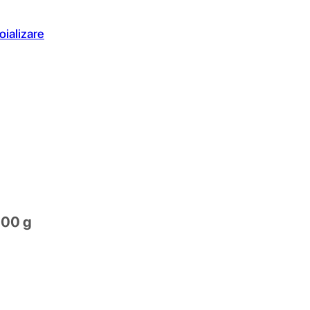
oializare
800 g