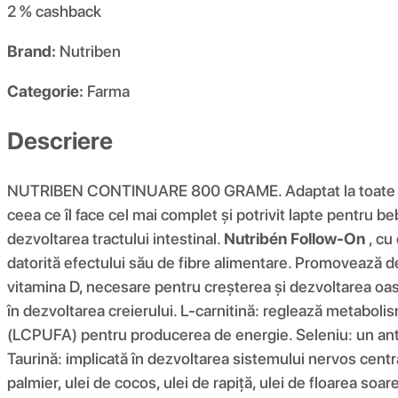
2 %
cashback
Brand:
Nutriben
Categorie:
Farma
Descriere
NUTRIBEN CONTINUARE 800 GRAME. Adaptat la toate r
ceea ce îl face cel mai complet și potrivit lapte pentru b
dezvoltarea tractului intestinal.
Nutribén Follow-On
, cu
datorită efectului său de fibre alimentare. Promovează dez
vitamina D, necesare pentru creșterea și dezvoltarea oaselor 
în dezvoltarea creierului. L-carnitină: reglează metabolism
(LCPUFA) pentru producerea de energie. Seleniu: un antio
Taurină: implicată în dezvoltarea sistemului nervos centr
palmier, ulei de cocos, ulei de rapiță, ulei de floarea soar