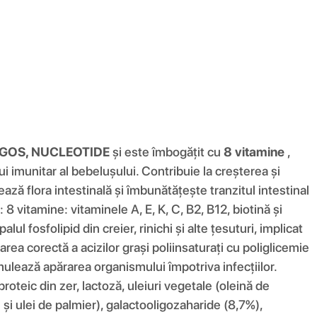
GOS, NUCLEOTIDE
și este îmbogățit cu
8 vitamine
,
i imunitar al bebelușului. Contribuie la creșterea și
 flora intestinală și îmbunătățește tranzitul intestinal
8 vitamine: vitaminele A, E, K, C, B2, B12, biotină și
ul fosfolipid din creier, rinichi și alte țesuturi, implicat
area corectă a acizilor grași poliinsaturați cu poliglicemie
ulează apărarea organismului împotriva infecțiilor.
teic din zer, lactoză, uleiuri vegetale (oleină de
ui și ulei de palmier), galactooligozaharide (8,7%),