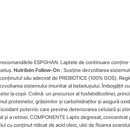
ecomandările ESPGHAN. Laptele de continuare conține
ebeluș.
Nutribén Follow-On
: Susține dezvoltarea sistemulu
 conținutul său adecvat de PREBIOTICE (100% GOS): Reglează
voltarea sistemului imunitar al bebelușului. Îmbogățit cu: 
la copii. Colină: un precursor al fosfatidilcolinei, principal
ul proteinelor, grăsimilor și carbohidraților și asigură oxid
xidant puternic care previne deteriorarea celulară și stim
al și a retinei. COMPONENTE Lapte degresat, concentrat pro
elui cu conținut ridicat de acid oleic, ulei de floarea soarel