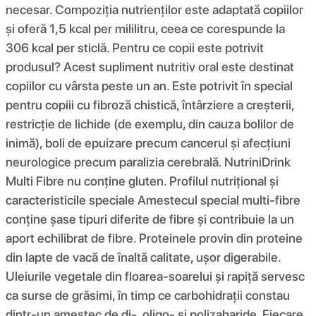
necesar. Compoziția nutrienților este adaptată copiilor
și oferă 1,5 kcal per mililitru, ceea ce corespunde la
306 kcal per sticlă. Pentru ce copii este potrivit
produsul? Acest supliment nutritiv oral este destinat
copiilor cu vârsta peste un an. Este potrivit în special
pentru copiii cu fibroză chistică, întârziere a creșterii,
restricție de lichide (de exemplu, din cauza bolilor de
inimă), boli de epuizare precum cancerul și afecțiuni
neurologice precum paralizia cerebrală. NutriniDrink
Multi Fibre nu conține gluten. Profilul nutrițional și
caracteristicile speciale Amestecul special multi-fibre
conține șase tipuri diferite de fibre și contribuie la un
aport echilibrat de fibre. Proteinele provin din proteine ​​
din lapte de vacă de înaltă calitate, ușor digerabile.
Uleiurile vegetale din floarea-soarelui și rapiță servesc
ca surse de grăsimi, în timp ce carbohidrații constau
dintr-un amestec de di-, oligo- și polizaharide. Fiecare