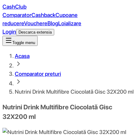
CashClub
Comparator
Cashback
Cupoane
reducere
Vouchere
Blog
Loializare
Login
Descarca extensia
Toggle menu
Acasa
Comparator preturi
Nutrini Drink Multifibre Ciocolată Gisc 32X200 ml
Nutrini Drink Multifibre Ciocolată Gisc
32X200 ml