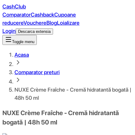
CashClub
Comparator
Cashback
Cupoane
reducere
Vouchere
Blog
Loializare
Login
Descarca extensia
Toggle menu
Acasa
Comparator preturi
NUXE Crème Fraîche - Cremă hidratantă bogată |
48h 50 ml
NUXE Crème Fraîche - Cremă hidratantă
bogată | 48h 50 ml