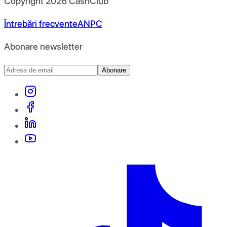
Copyright
2026
CashClub
Întrebări frecvente
ANPC
Abonare newsletter
Abonare