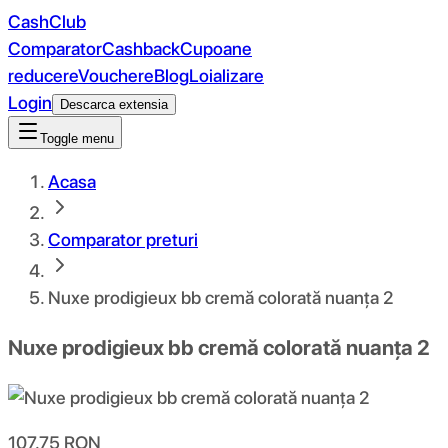
CashClub
Comparator
Cashback
Cupoane
reducere
Vouchere
Blog
Loializare
Login
Descarca extensia
Toggle menu
Acasa
Comparator preturi
Nuxe prodigieux bb cremă colorată nuanța 2
Nuxe prodigieux bb cremă colorată nuanța 2
107.75
RON