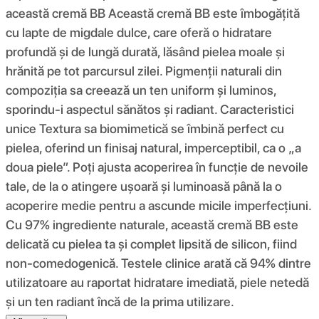
această cremă BB Această cremă BB este îmbogățită
cu lapte de migdale dulce, care oferă o hidratare
profundă și de lungă durată, lăsând pielea moale și
hrănită pe tot parcursul zilei. Pigmenții naturali din
compoziția sa creează un ten uniform și luminos,
sporindu-i aspectul sănătos și radiant. Caracteristici
unice Textura sa biomimetică se îmbină perfect cu
pielea, oferind un finisaj natural, imperceptibil, ca o „a
doua piele”. Poți ajusta acoperirea în funcție de nevoile
tale, de la o atingere ușoară și luminoasă până la o
acoperire medie pentru a ascunde micile imperfecțiuni.
Cu 97% ingrediente naturale, această cremă BB este
delicată cu pielea ta și complet lipsită de silicon, fiind
non-comedogenică. Testele clinice arată că 94% dintre
utilizatoare au raportat hidratare imediată, piele netedă
și un ten radiant încă de la prima utilizare.