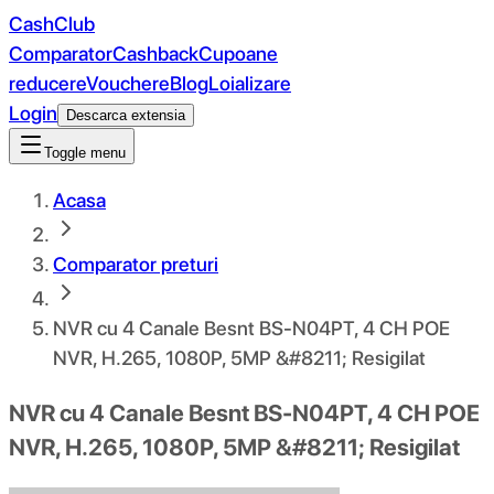
CashClub
Comparator
Cashback
Cupoane
reducere
Vouchere
Blog
Loializare
Login
Descarca extensia
Toggle menu
Acasa
Comparator preturi
NVR cu 4 Canale Besnt BS-N04PT, 4 CH POE
NVR, H.265, 1080P, 5MP &#8211; Resigilat
NVR cu 4 Canale Besnt BS-N04PT, 4 CH POE
NVR, H.265, 1080P, 5MP &#8211; Resigilat