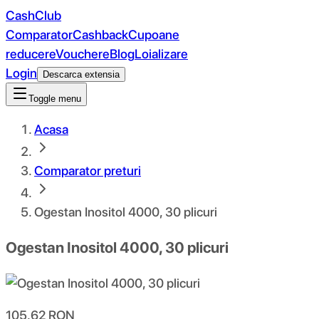
CashClub
Comparator
Cashback
Cupoane
reducere
Vouchere
Blog
Loializare
Login
Descarca extensia
Toggle menu
Acasa
Comparator preturi
Ogestan Inositol 4000, 30 plicuri
Ogestan Inositol 4000, 30 plicuri
105.62
RON