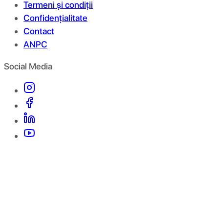
Termeni și condiții
Confidențialitate
Contact
ANPC
Social Media