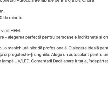
Proprietăți Autocolante hibride pentru ojă UV, Ohora
an.
20 de minute.
 vinil, HEM.
e - alegerea perfectă pentru persoanele îndrăznețe și crea
il o manichiură hibridă profesională. O alegere ideală pentr
ă și pregătește-ți unghiile. Alege un autocolant pentru ung
-o lampă UV/LED. Comentarii Dacă apare iritație, îndepărtaț