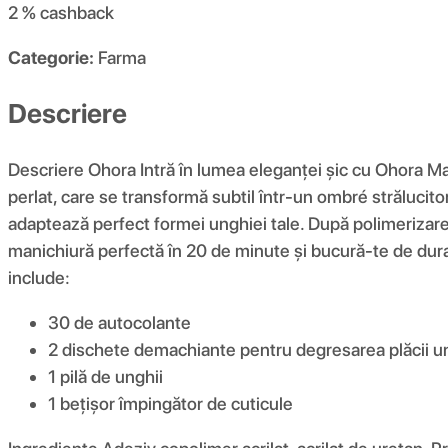
2 %
cashback
Categorie:
Farma
Descriere
Descriere Ohora Intră în lumea eleganței șic cu Ohora Man
perlat, care se transformă subtil într-un ombré strălucit
adaptează perfect formei unghiei tale. După polimerizarea
manichiură perfectă în 20 de minute și bucură-te de durabil
include:
30 de autocolante
2 dischete demachiante pentru degresarea plăcii u
1 pilă de unghii
1 bețișor împingător de cuticule