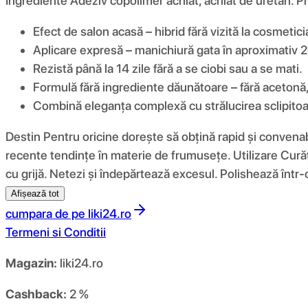
Ingrediente Adeziv copolimer acrilat, acrilat de uretan. 
Efect de salon acasă – hibrid fără vizită la cosmetici
Aplicare expresă – manichiură gata în aproximativ 
Rezistă până la 14 zile fără a se ciobi sau a se mati.
Formulă fără ingrediente dăunătoare – fără acetonă,
Combină eleganța complexă cu strălucirea sclipitoar
Destin Pentru oricine dorește să obțină rapid și convenab
recente tendințe în materie de frumusețe. Utilizare Curăț
cu grijă. Netezi și îndepărtează excesul. Polishează într
Afișează tot
cumpara de pe
liki24.ro
Termeni si Conditii
Magazin:
liki24.ro
Cashback:
2 %