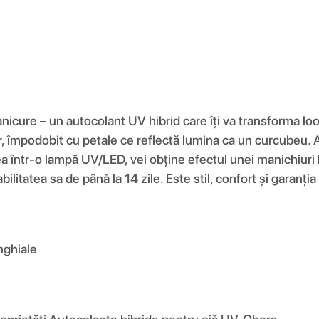
icure – un autocolant UV hibrid care îți va transforma loo
or, împodobit cu petale ce reflectă lumina ca un curcubeu. 
 într-o lampă UV/LED, vei obține efectul unei manichiuri hi
itatea sa de până la 14 zile. Este stil, confort și garanția
nghiale