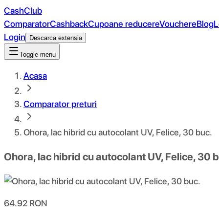
CashClub
Comparator
Cashback
Cupoane reducere
Vouchere
Blog
L
Login
Descarca extensia
Toggle menu
Acasa
Comparator preturi
Ohora, lac hibrid cu autocolant UV, Felice, 30 buc.
Ohora, lac hibrid cu autocolant UV, Felice, 30 
64.92
RON