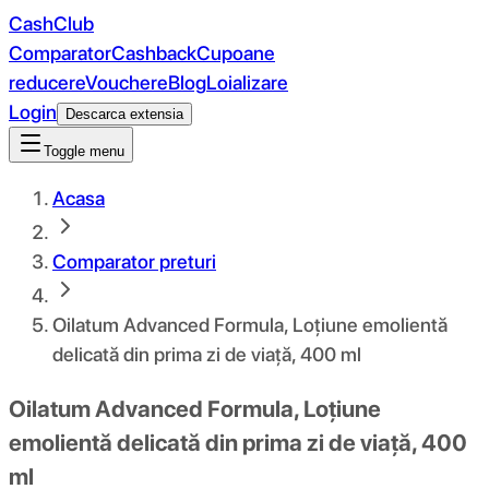
CashClub
Comparator
Cashback
Cupoane
reducere
Vouchere
Blog
Loializare
Login
Descarca extensia
Toggle menu
Acasa
Comparator preturi
Oilatum Advanced Formula, Loțiune emolientă
delicată din prima zi de viață, 400 ml
Oilatum Advanced Formula, Loțiune
emolientă delicată din prima zi de viață, 400
ml