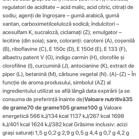
regulatori de aciditate – acid malic, acid citric, citrați de
sodiu; agenți de îngroșare – gumă arabică, gumă
xantan, carboximetilceluloză sodică; îndulcitori –
acesulfam K, sucraloză, ciclamați (Z); emulgator –
lecitine (din soia); sare, coloranți: caroteni (A), coșenilă
(B), riboflavine (C), E 150c (D), E 150d (E), E 133 (F),
albastru patent V (G), indigo carmin (H), clorofile și
clorofiline (I), curcumină (J), antocianine (K), extract de
piper (L), betanină (M), cărbune vegetal (N). (A)-(Z) – În
funcție de aroma produsului, simbolul (AZ) al
ingredientului utilizat se află lângă data expirării (a se
consuma de preferință înainte de)
Valoare nutritivă
35
de grame
70 de grame
105 grame
100 g
Valoare
energetică 566 kJ/134 kcal 1137 kJ/267 kcal 1698
kJ/401 kcal 1624 kJ/382 kcal Grăsime inclusiv: acizi
grași saturați 1,5 g 0,2 g 2,9 g 0,5 g 4,4 g 0,7 g 4,2 g