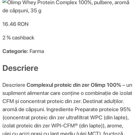
16.46
RON
2 %
cashback
Categorie:
Farma
Descriere
Descriere
Complexul proteic din zer Olimp 100%
– un
supliment alimentar care conține o combinație de izolat
CFM și concentrat proteic din zer. Destinat adulților.
aromă de căpșuni. Ingrediente Preparate proteice 95%
(concentrat proteic din zer ultrafiltrat WPC (din lapte),
izolat proteic din zer WPI-CFM® (din lapte)), arome,
ulei cu acizi grași cu lanț mediu (ulei MCT), fructoză,