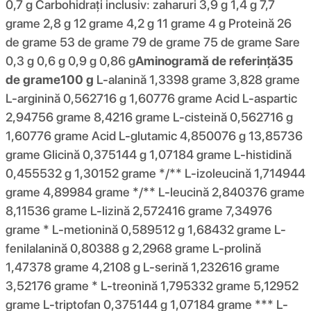
0,7 g Carbohidrați inclusiv: zaharuri 3,9 g 1,4 g 7,7
grame 2,8 g 12 grame 4,2 g 11 grame 4 g Proteină 26
de grame 53 de grame 79 de grame 75 de grame Sare
0,3 g 0,6 g 0,9 g 0,86 g
Aminogramă de referință
35
de grame
100 g
L-alanină 1,3398 grame 3,828 grame
L-arginină 0,562716 g 1,60776 grame Acid L-aspartic
2,94756 grame 8,4216 grame L-cisteină 0,562716 g
1,60776 grame Acid L-glutamic 4,850076 g 13,85736
grame Glicină 0,375144 g 1,07184 grame L-histidină
0,455532 g 1,30152 grame */** L-izoleucină 1,714944
grame 4,89984 grame */** L-leucină 2,840376 grame
8,11536 grame L-lizină 2,572416 grame 7,34976
grame * L-metionină 0,589512 g 1,68432 grame L-
fenilalanină 0,80388 g 2,2968 grame L-prolină
1,47378 grame 4,2108 g L-serină 1,232616 grame
3,52176 grame * L-treonină 1,795332 grame 5,12952
grame L-triptofan 0,375144 g 1,07184 grame *** L-