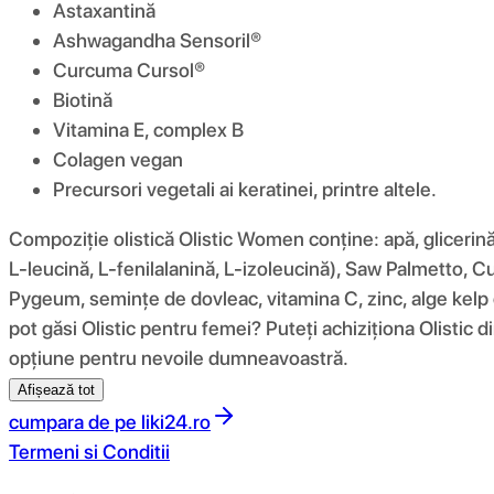
Astaxantină
Ashwagandha Sensoril®
Curcuma Cursol®
Biotină
Vitamina E, complex B
Colagen vegan
Precursori vegetali ai keratinei, printre altele.
Compoziție olistică Olistic Women conține: apă, glicerină, 
L-leucină, L-fenilalanină, L-izoleucină), Saw Palmetto, Cu
Pygeum, semințe de dovleac, vitamina C, zinc, alge kelp o
pot găsi Olistic pentru femei? Puteți achiziționa Olistic d
opțiune pentru nevoile dumneavoastră.
Afișează tot
cumpara de pe
liki24.ro
Termeni si Conditii