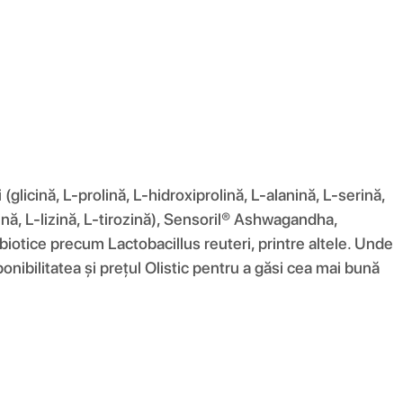
glicină, L-prolină, L-hidroxiprolină, L-alanină, L-serină,
ină, L-lizină, L-tirozină), Sensoril® Ashwagandha,
biotice precum Lactobacillus reuteri, printre altele. Unde
ponibilitatea și prețul Olistic pentru a găsi cea mai bună