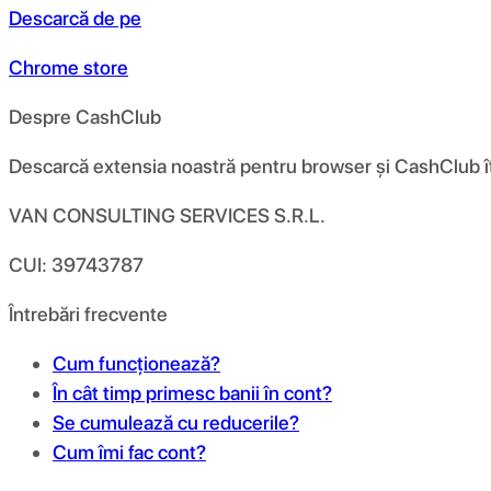
Descarcă de pe
Chrome store
Despre CashClub
Descarcă extensia noastră pentru browser și CashClub îți d
VAN CONSULTING SERVICES S.R.L.
CUI: 39743787
Întrebări frecvente
Cum funcționează?
În cât timp primesc banii în cont?
Se cumulează cu reducerile?
Cum îmi fac cont?