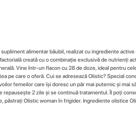
upliment alimentar băubil, realizat cu ingrediente active d
ctorială creată cu o combinație exclusivă de nutrienți acti
erală. Vine într-un flacon cu 28 de doze, ideal pentru cele
tatea pe care o oferă. Cui se adresează Olistic? Special co
ilor femeilor care își doresc un păr mai puternic și mai 
 repausește 2 zile și se continuă tratamentul. Îl poți consu
, păstrați Olistic woman în frigider. Ingrediente olistice 