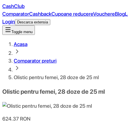
CashClub
Comparator
Cashback
Cupoane reducere
Vouchere
Blog
L
Login
Descarca extensia
Toggle menu
Acasa
Comparator preturi
Olistic pentru femei, 28 doze de 25 ml
Olistic pentru femei, 28 doze de 25 ml
624.37
RON