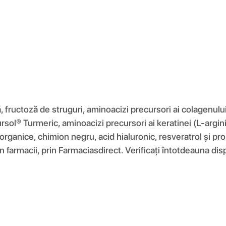
fructoză de struguri, aminoacizi precursori ai colagenului (
rsol® Turmeric, aminoacizi precursori ai keratinei (L-argin
rganice, chimion negru, acid hialuronic, resveratrol și pro
in farmacii, prin Farmaciasdirect. Verificați întotdeauna dis