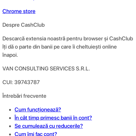
Chrome store
Despre CashClub
Descarcă extensia noastră pentru browser și CashClub
îți dă o parte din banii pe care îi cheltuiești online
înapoi.
VAN CONSULTING SERVICES S.R.L.
CUI: 39743787
Întrebări frecvente
Cum funcționează?
În cât timp primesc banii în cont?
Se cumulează cu reducerile?
Cum îmi fac cont?