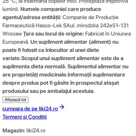
25 °C, la indemana copiilor mici. Protejează împotriva
luminii.
Numele companiei care produce
agentul/adresa entității:
Companie de Producție
Farmaceutică Hasco-Lek SAul. mirodzka 242e51-131
Wrocaw
Țara sau locul de origine:
Fabricat în Uniunea
Europeană.
Un supliment alimentar (aliment) nu
poate fi folosit ca înlocuitor al unei diete
variate.
Scopul unui supliment alimentar este de a
suplimenta dieta normală. Suplimentul alimentar nu
are proprietăți medicinale.
Informații suplimentare
despre produs pot fi găsite în prospectul atașat
produsului sau pe ambalajul acestuia.
Afișează tot
cumpara de pe
liki24.ro
Termeni si Conditii
Magazin:
liki24.ro