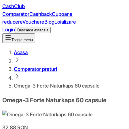
CashClub
Comparator
Cashback
Cupoane
reducere
Vouchere
Blog
Loializare
Login
Descarca extensia
Toggle menu
Acasa
Comparator preturi
Omega-3 Forte Naturkaps 60 capsule
Omega-3 Forte Naturkaps 60 capsule
32.88
RON