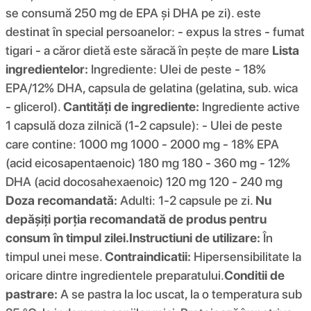
se consumă 250 mg de EPA și DHA pe zi). este
destinat în special persoanelor: - expus la stres - fumat
tigari - a căror dietă este săracă în pește de mare
Lista
ingredientelor:
Ingrediente: Ulei de peste - 18%
EPA/12% DHA, capsula de gelatina (gelatina, sub. wica
- glicerol).
Cantități de ingrediente:
Ingrediente active
1 capsulă doza zilnică (1-2 capsule): - Ulei de peste
care contine: 1000 mg 1000 - 2000 mg - 18% EPA
(acid eicosapentaenoic) 180 mg 180 - 360 mg - 12%
DHA (acid docosahexaenoic) 120 mg 120 - 240 mg
Doza recomandată:
Adulti: 1-2 capsule pe zi.
Nu
depășiți porția recomandată de produs pentru
consum în timpul zilei.
Instructiuni de utilizare:
În
timpul unei mese.
Contraindicatii:
Hipersensibilitate la
oricare dintre ingredientele preparatului.
Conditii de
pastrare:
A se pastra la loc uscat, la o temperatura sub