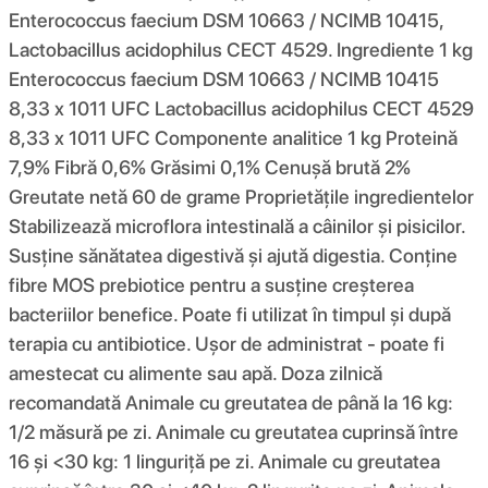
Enterococcus faecium DSM 10663 / NCIMB 10415,
Lactobacillus acidophilus CECT 4529. Ingrediente 1 kg
Enterococcus faecium DSM 10663 / NCIMB 10415
8,33 x 1011 UFC Lactobacillus acidophilus CECT 4529
8,33 x 1011 UFC Componente analitice 1 kg Proteină
7,9% Fibră 0,6% Grăsimi 0,1% Cenușă brută 2%
Greutate netă 60 de grame Proprietățile ingredientelor
Stabilizează microflora intestinală a câinilor și pisicilor.
Susține sănătatea digestivă și ajută digestia. Conține
fibre MOS prebiotice pentru a susține creșterea
bacteriilor benefice. Poate fi utilizat în timpul și după
terapia cu antibiotice. Ușor de administrat - poate fi
amestecat cu alimente sau apă. Doza zilnică
recomandată Animale cu greutatea de până la 16 kg:
1/2 măsură pe zi. Animale cu greutatea cuprinsă între
16 și <30 kg: 1 linguriță pe zi. Animale cu greutatea