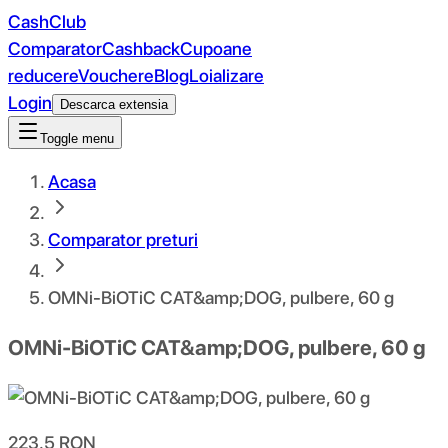
CashClub
Comparator
Cashback
Cupoane
reducere
Vouchere
Blog
Loializare
Login
Descarca extensia
Toggle menu
Acasa
Comparator preturi
OMNi-BiOTiC CAT&amp;DOG, pulbere, 60 g
OMNi-BiOTiC CAT&amp;DOG, pulbere, 60 g
223.5
RON