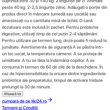
cuprinsă între 30 și <40 kg: 2 lingurițe pe zi. Animale
peste 40 kg: 2-2,5 lingurițe zilnic. Adăugați o porție din
produs direct în mâncare (umedă sau uscată) sau
amestecați cu o cantitate mică de lichid. O cană
dozatoare este inclusă în pachet. Pentru probleme
digestive, utilizați timp de cel puțin 2-4 săptămâni.
Pentru utilizare pe termen lung, doza poate fi redusă la
jumătate. Avertismente de siguranță A se păstra într-
un loc uscat, la temperatura camerei. A se proteja de
umiditate. A nu se lăsa la îndemâna copiilor. A se
consuma în termen de 60 de zile de la deschidere. În
caz de hipersensibilitate la oricare dintre ingredientele
prebiotice ale preparatului, timpul de activare trebuie
prelungit la 30 de minute.
Afișează tot
cumpara de pe
liki24.ro
Termeni si Conditii