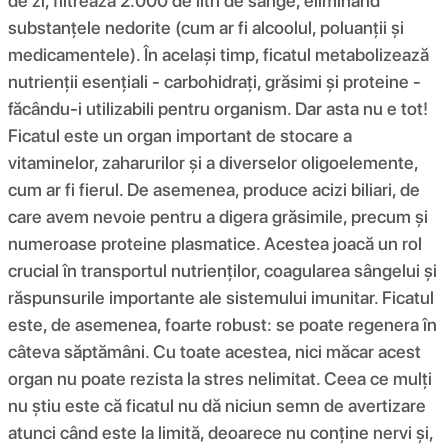
de zi, filtrează 2.000 de litri de sânge, eliminând
substanțele nedorite (cum ar fi alcoolul, poluanții și
medicamentele). În același timp, ficatul metabolizează
nutrienții esențiali - carbohidrați, grăsimi și proteine ​​-
făcându-i utilizabili pentru organism. Dar asta nu e tot!
Ficatul este un organ important de stocare a
vitaminelor, zaharurilor și a diverselor oligoelemente,
cum ar fi fierul. De asemenea, produce acizi biliari, de
care avem nevoie pentru a digera grăsimile, precum și
numeroase proteine ​​plasmatice. Acestea joacă un rol
crucial în transportul nutrienților, coagularea sângelui și
răspunsurile importante ale sistemului imunitar. Ficatul
este, de asemenea, foarte robust: se poate regenera în
câteva săptămâni. Cu toate acestea, nici măcar acest
organ nu poate rezista la stres nelimitat. Ceea ce mulți
nu știu este că ficatul nu dă niciun semn de avertizare
atunci când este la limită, deoarece nu conține nervi și,