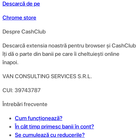
Descarcă de pe
Chrome store
Despre CashClub
Descarcă extensia noastră pentru browser și CashClub
îți dă o parte din banii pe care îi cheltuiești online
înapoi.
VAN CONSULTING SERVICES S.R.L.
CUI: 39743787
Întrebări frecvente
Cum funcționează?
În cât timp primesc banii în cont?
Se cumulează cu reducerile?