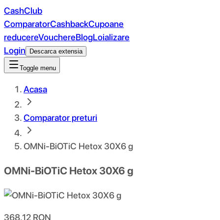
CashClub
Comparator
Cashback
Cupoane
reducere
Vouchere
Blog
Loializare
Login
Descarca extensia
Toggle menu
Acasa
Comparator preturi
OMNi-BiOTiC Hetox 30X6 g
OMNi-BiOTiC Hetox 30X6 g
368.12
RON