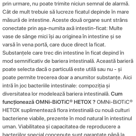
prin urmare, nu poate trimite niciun semnal de alarmă.
Cât de mult trebuie să lucreze ficatul depinde în mare
măsură de intestine. Aceste două organe sunt strâns
conectate prin așa-numita axă intestin-ficat: Multe
vase de sânge mici își au originea în intestine și se
varsă în vena portă, care duce direct la ficat.
Substanțele care trec din intestine în ficat depind în
mod semnificativ de bariera intestinală. Această barieră
poate selecta dacă o particulă este utilă sau nu - și
poate permite trecerea doar a anumitor substanțe. Aici
intră în joc bacteriile intestinale: compoziția și
diversitatea lor modelează bariera intestinală.
Cum
funcționează OMNi-BiOTiC® HETOX ?
OMNi-BiOTiC®
HETOX suplimentează flora intestinală cu nouă culturi
bacteriene viabile, prezente în mod natural în intestinul
uman. Viabilitatea și capacitatea de reproducere a
bacteriilor special concepute sunt garantate până la