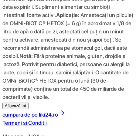
data expirării. Supliment alimentar cu simbioți
intestinali foarte activi.
Aplicație:
Amestecați un pliculeț
de OMNi-BiOTiC® HETOX (= 6 g) în aproximativ 1/8 de
litru de apă o dată pe zi, așteptați cel puțin un minut
pentru activare, amestecați din nou și apoi beți. Se
recomandă administrarea pe stomacul gol, dacă este
posibil.
Notă:
Fără proteine ​​animale, gluten, drojdie și
lactoză. Potrivit pentru diabetici, persoane cu alergii la
lapte, copii și în timpul sarcinii/alăptării. O cantitate de
OMNi-BiOTiC® HETOX pentru o lună (30 de
comprimate) conține un total de 450 de miliarde de
bacterii vii și viabile.
Afișează tot
cumpara de pe
liki24.ro
Termeni si Conditii