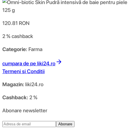
120.81
RON
2 %
cashback
Categorie:
Farma
cumpara de pe
liki24.ro
Termeni si Conditii
Magazin:
liki24.ro
Cashback:
2 %
Abonare newsletter
Abonare