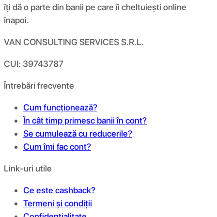
îți dă o parte din banii pe care îi cheltuiești online
înapoi.
VAN CONSULTING SERVICES S.R.L.
CUI: 39743787
Întrebări frecvente
Cum funcționează?
În cât timp primesc banii în cont?
Se cumulează cu reducerile?
Cum îmi fac cont?
Link-uri utile
Ce este cashback?
Termeni și condiții
Confidențialitate