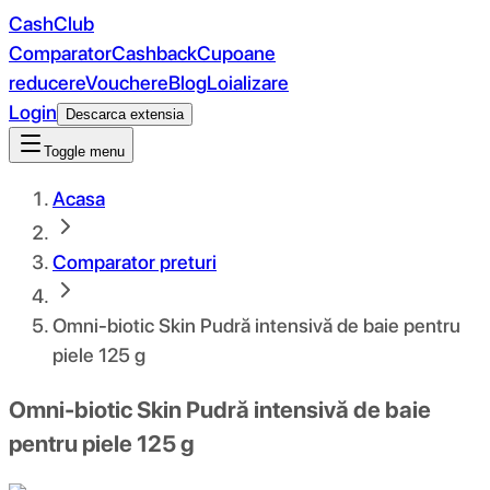
CashClub
Comparator
Cashback
Cupoane
reducere
Vouchere
Blog
Loializare
Login
Descarca extensia
Toggle menu
Acasa
Comparator preturi
Omni-biotic Skin Pudră intensivă de baie pentru
piele 125 g
Omni-biotic Skin Pudră intensivă de baie
pentru piele 125 g