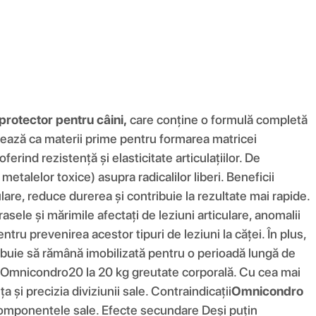
rotector pentru câini,
care conține o formulă completă
ionează ca materii prime pentru formarea matricei
rind rezistență și elasticitate articulațiilor. De
etalelor toxice) asupra radicalilor liberi. Beneficii
lare, reduce durerea și contribuie la rezultate mai rapide.
sele și mărimile afectați de leziuni articulare, anomalii
pentru prevenirea acestor tipuri de leziuni la căței. În plus,
 trebuie să rămână imobilizată pentru o perioadă lungă de
Omnicondro20 la 20 kg greutate corporală. Cu cea mai
și precizia diviziunii sale. Contraindicații
Omnicondro
e componentele sale. Efecte secundare Deși puțin