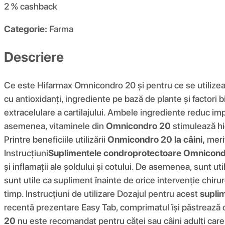
2 %
cashback
Categorie:
Farma
Descriere
Ce este Hifarmax Omnicondro 20 și pentru ce se utilize
cu antioxidanți, ingrediente pe bază de plante și factori 
extracelulare a cartilajului. Ambele ingrediente reduc impa
asemenea, vitaminele din
Omnicondro 20
stimulează hid
Printre beneficiile utilizării
Onmicondro 20 la câini,
merit
Instrucţiuni
Suplimentele condroprotectoare Omnicondr
și inflamații ale șoldului și cotului. De asemenea, sunt util
sunt utile ca supliment înainte de orice intervenție chirur
timp. Instrucțiuni de utilizare Dozajul pentru acest
supli
recentă prezentare Easy Tab, comprimatul își păstrează car
20
nu este recomandat pentru căței sau câini adulți care 