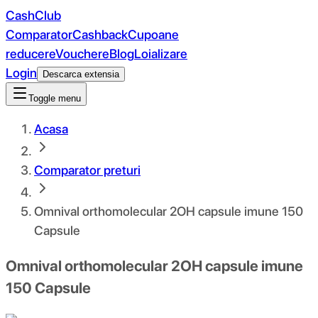
CashClub
Comparator
Cashback
Cupoane
reducere
Vouchere
Blog
Loializare
Login
Descarca extensia
Toggle menu
Acasa
Comparator preturi
Omnival orthomolecular 2OH capsule imune 150
Capsule
Omnival orthomolecular 2OH capsule imune
150 Capsule