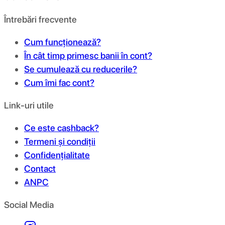
Întrebări frecvente
Cum funcționează?
În cât timp primesc banii în cont?
Se cumulează cu reducerile?
Cum îmi fac cont?
Link-uri utile
Ce este cashback?
Termeni și condiții
Confidențialitate
Contact
ANPC
Social Media