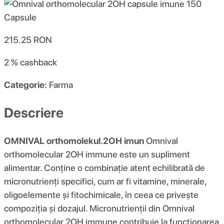
215.25
RON
2 %
cashback
Categorie:
Farma
Descriere
OMNIVAL orthomolekul.2OH imun
Omnival
orthomolecular 2OH immune este un supliment
alimentar. Conține o combinație atent echilibrată de
micronutrienți specifici, cum ar fi vitamine, minerale,
oligoelemente și fitochimicale, în ceea ce privește
compoziția și dozajul. Micronutrienții din Omnival
orthomolecular 2OH immune contribuie la funcționarea