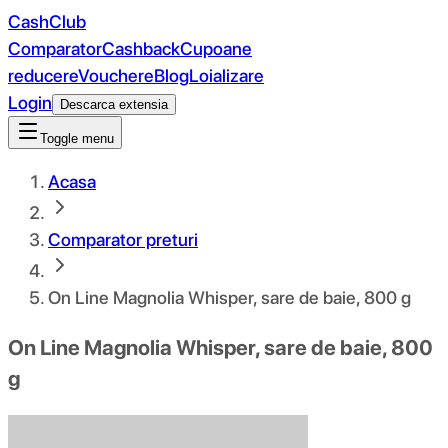
CashClub
Comparator
Cashback
Cupoane
reducere
Vouchere
Blog
Loializare
Login
Descarca extensia
Toggle menu
Acasa
Comparator preturi
On Line Magnolia Whisper, sare de baie, 800 g
On Line Magnolia Whisper, sare de baie, 800
g