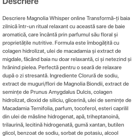
Descriere
Descriere Magnolia Whisper online Transformă-ți baia
zilnică într-un ritual relaxant cu această sare de baie
aromatică, care încântă prin parfumul său floral și
proprietățile nutritive. Formula este îmbogățită cu
colagen hidrolizat, ulei de macadamia și extract de
migdale, făcând baia nu doar relaxantă, ci și netezind și
hrănind pielea. Perfectă pentru o seară de relaxare
după o zi stresantă. Ingrediente Clorură de sodiu,
extract de muguri/flori de Magnolia Biondii, extract de
semințe de Prunus Amygdalus Dulcis, colagen
hidrolizat, dioxid de siliciu, glicerină, ulei de semințe de
Macadamia Ternifolia, parfum, tocoferol, esteri caprilil
din ulei de măsline hidrogenat, apă, triheptanoină,
trilaurină, lecitină hidrogenată, gumă xantan, butilen
glicol, benzoat de sodiu, sorbat de potasiu, alcool