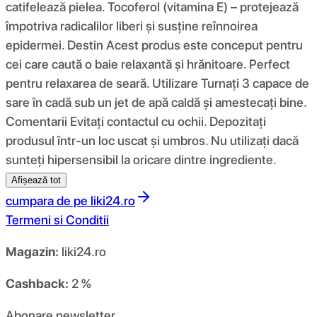
catifelează pielea. Tocoferol (vitamina E) – protejează
împotriva radicalilor liberi și susține reînnoirea
epidermei. Destin Acest produs este conceput pentru
cei care caută o baie relaxantă și hrănitoare. Perfect
pentru relaxarea de seară. Utilizare Turnați 3 capace de
sare în cadă sub un jet de apă caldă și amestecați bine.
Comentarii Evitați contactul cu ochii. Depozitați
produsul într-un loc uscat și umbros. Nu utilizați dacă
sunteți hipersensibil la oricare dintre ingrediente.
Afișează tot
cumpara de pe
liki24.ro
Termeni si Conditii
Magazin:
liki24.ro
Cashback:
2 %
Abonare newsletter