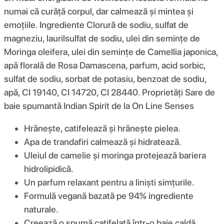
numai că curăță corpul, dar calmează și mintea și
emoțiile. Ingrediente Clorură de sodiu, sulfat de
magneziu, laurilsulfat de sodiu, ulei din semințe de
Moringa oleifera, ulei din semințe de Camellia japonica,
apă florală de Rosa Damascena, parfum, acid sorbic,
sulfat de sodiu, sorbat de potasiu, benzoat de sodiu,
apă, CI 19140, CI 14720, CI 28440. Proprietăți Sare de
baie spumantă Indian Spirit de la On Line Senses
Hrănește, catifelează și hrănește pielea.
Apa de trandafiri calmează și hidratează.
Uleiul de camelie și moringa protejează bariera
hidrolipidică.
Un parfum relaxant pentru a liniști simțurile.
Formulă vegană bazată pe 94% ingrediente
naturale.
Creează o spumă catifelată într-o baie caldă.