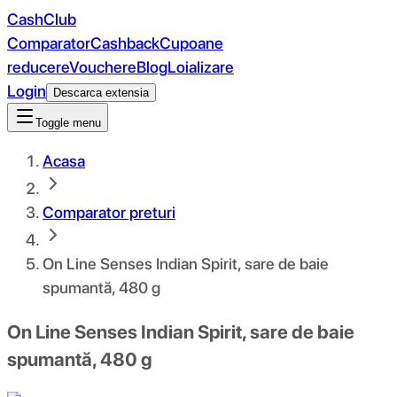
CashClub
Comparator
Cashback
Cupoane
reducere
Vouchere
Blog
Loializare
Login
Descarca extensia
Toggle menu
Acasa
Comparator preturi
On Line Senses Indian Spirit, sare de baie
spumantă, 480 g
On Line Senses Indian Spirit, sare de baie
spumantă, 480 g