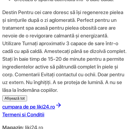
Destin Pentru cei care doresc să își regenereze pielea
și simțurile după o zi aglomerată. Perfect pentru un
tratament spa acasă pentru pielea obosită care are
nevoie de o revigorare calmantă și energizantă.
Utilizare Turnați aproximativ 3 capace de sare într-o
cadă cu apă caldă. Amestecați până se dizolvă complet.
Stați în baie timp de 15-20 de minute pentru a permite
ingredientelor active să pătrundă complet în piele și
corp. Comentarii Evitați contactul cu ochii. Doar pentru
uz extern. Nu înghițiți. A se proteja de lumină. A nu se
lăsa la îndemâna copiilor.
Afișează tot
cumpara de pe
liki24.ro
Termeni si Conditii
Magazin:
liki24.ro