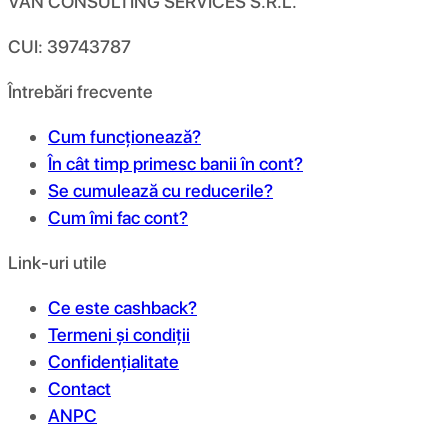
VAN CONSULTING SERVICES S.R.L.
CUI: 39743787
Întrebări frecvente
Cum funcționează?
În cât timp primesc banii în cont?
Se cumulează cu reducerile?
Cum îmi fac cont?
Link-uri utile
Ce este cashback?
Termeni și condiții
Confidențialitate
Contact
ANPC