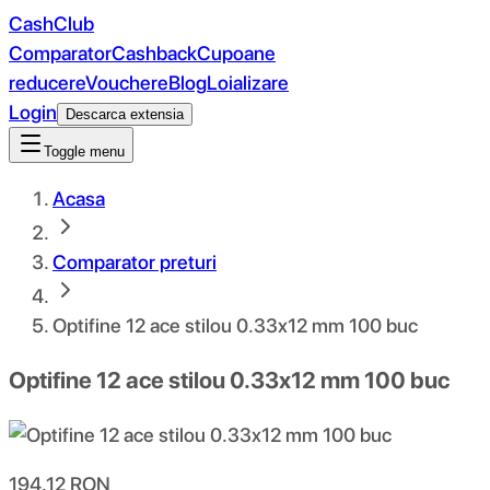
CashClub
Comparator
Cashback
Cupoane
reducere
Vouchere
Blog
Loializare
Login
Descarca extensia
Toggle menu
Acasa
Comparator preturi
Optifine 12 ace stilou 0.33x12 mm 100 buc
Optifine 12 ace stilou 0.33x12 mm 100 buc
194.12
RON