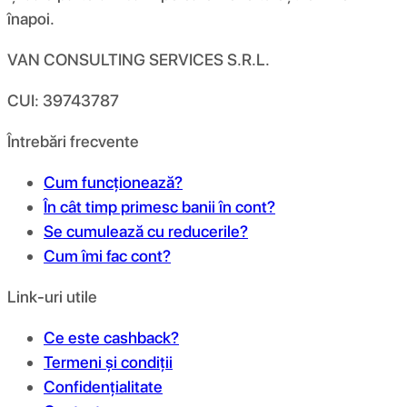
înapoi.
VAN CONSULTING SERVICES S.R.L.
CUI: 39743787
Întrebări frecvente
Cum funcționează?
În cât timp primesc banii în cont?
Se cumulează cu reducerile?
Cum îmi fac cont?
Link-uri utile
Ce este cashback?
Termeni și condiții
Confidențialitate