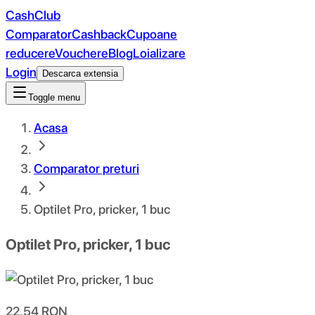
CashClub
Comparator
Cashback
Cupoane
reducere
Vouchere
Blog
Loializare
Login
Descarca extensia
Toggle menu
Acasa
Comparator preturi
Optilet Pro, pricker, 1 buc
Optilet Pro, pricker, 1 buc
22.54
RON