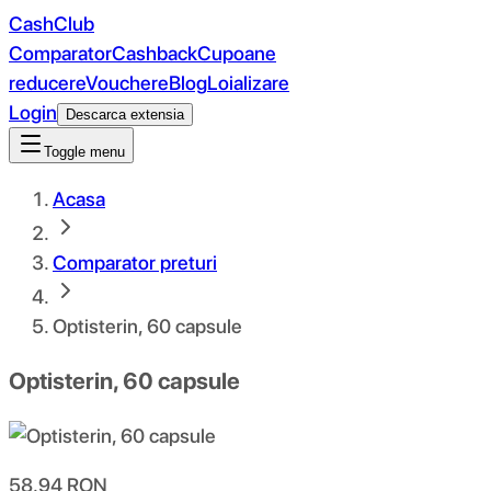
CashClub
Comparator
Cashback
Cupoane
reducere
Vouchere
Blog
Loializare
Login
Descarca extensia
Toggle menu
Acasa
Comparator preturi
Optisterin, 60 capsule
Optisterin, 60 capsule
58.94
RON