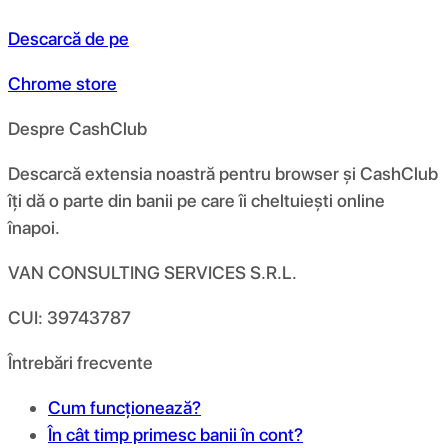
Descarcă de pe
Chrome store
Despre CashClub
Descarcă extensia noastră pentru browser și CashClub
îți dă o parte din banii pe care îi cheltuiești online
înapoi.
VAN CONSULTING SERVICES S.R.L.
CUI: 39743787
Întrebări frecvente
Cum funcționează?
În cât timp primesc banii în cont?