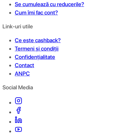
Se cumulează cu reducerile?
Cum îmi fac cont?
Link-uri utile
Ce este cashback?
Termeni și condiții
Confidențialitate
Contact
ANPC
Social Media