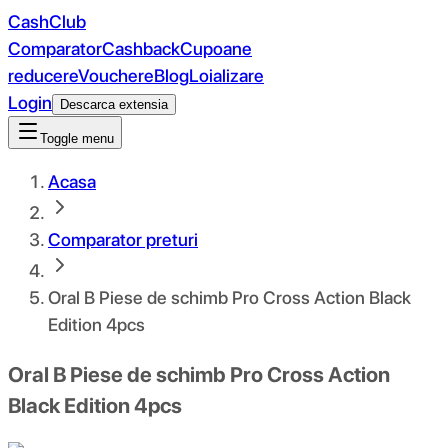
CashClub
Comparator
Cashback
Cupoane
reducere
Vouchere
Blog
Loializare
Login
Descarca extensia
Toggle menu
Acasa
Comparator preturi
Oral B Piese de schimb Pro Cross Action Black
Edition 4pcs
Oral B Piese de schimb Pro Cross Action
Black Edition 4pcs