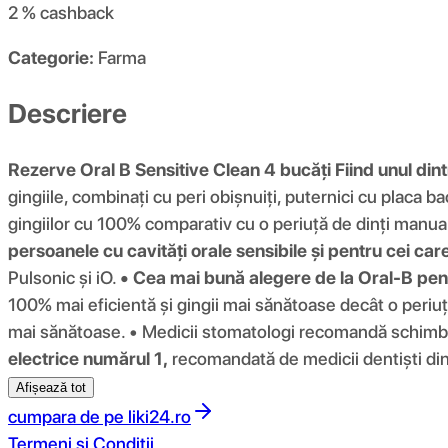
2 %
cashback
Categorie:
Farma
Descriere
Rezerve Oral B Sensitive Clean 4 bucăți
Fiind unul din
gingiile, combinați cu peri obișnuiți, puternici cu placa b
gingiilor cu 100% comparativ cu o periuță de dinți manuală
persoanele cu cavități orale sensibile și pentru cei car
Pulsonic și iO.
• Cea mai bună alegere de la Oral-B pent
100% mai eficientă și gingii mai sănătoase decât o periuță
mai sănătoase. • Medicii stomatologi recomandă schimbare
electrice numărul 1,
recomandată de medicii dentiști din
Afișează tot
cumpara de pe
liki24.ro
Termeni si Conditii