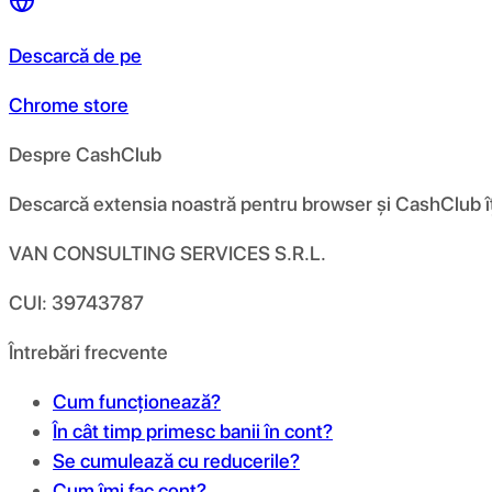
Descarcă de pe
Chrome store
Despre CashClub
Descarcă extensia noastră pentru browser și CashClub îți d
VAN CONSULTING SERVICES S.R.L.
CUI: 39743787
Întrebări frecvente
Cum funcționează?
În cât timp primesc banii în cont?
Se cumulează cu reducerile?
Cum îmi fac cont?