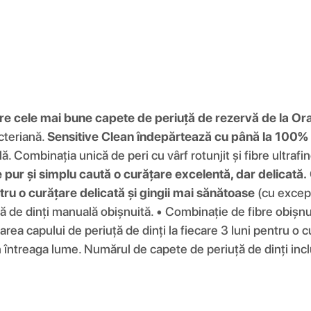
tre cele mai bune capete de periuță de rezervă de la Ora
acteriană.
Sensitive Clean îndepărtează cu până la 100%
. Combinația unică de peri cu vârf rotunjit și fibre ultrafi
e pur și simplu caută o curățare excelentă, dar delicată.
ru o curățare delicată și gingii mai sănătoase
(cu excepț
 de dinți manuală obișnuită. • Combinație de fibre obișnuite
a capului de periuță de dinți la fiecare 3 luni pentru o c
 întreaga lume. Numărul de capete de periuță de dinți incl