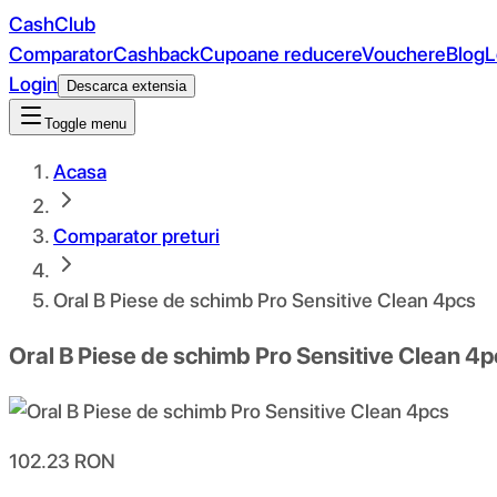
CashClub
Comparator
Cashback
Cupoane reducere
Vouchere
Blog
L
Login
Descarca extensia
Toggle menu
Acasa
Comparator preturi
Oral B Piese de schimb Pro Sensitive Clean 4pcs
Oral B Piese de schimb Pro Sensitive Clean 4p
102.23
RON