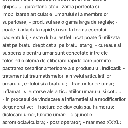
ghipsului, garantand stabilizarea perfecta si
imobilizarea articulatiei umarului si a membrelor
superioare; - produsul are o gama larga de reglaje; -
poate fi adaptata rapid si usor la forma corpului
pacientului; - este dubla, astfel incat poate fi utilizata
atat pe bratul drept cat si pe bratul stang; - cureaua si
suspensia pentru umar sunt conectate intre ele
folosind o clema de eliberare rapida care permite
pastrarea setarilor anterioare ale produsului.
Indicatii:
-
tratamentul traumatismelor la nivelul articulatiilor
umarului, cotului si a bratului; - fracturilor de umar; -
inflamatii si entorse ale articulatiilor umarului si cotului;
- in procesul de vindecare a inflamatiei si a modificarilor
degenerative; - fractura de clavicula sau humerus; -
dislocare umar, luxatie umar; - disjunctie
acromioclaviculara; - post operator; - marimea XXXL: