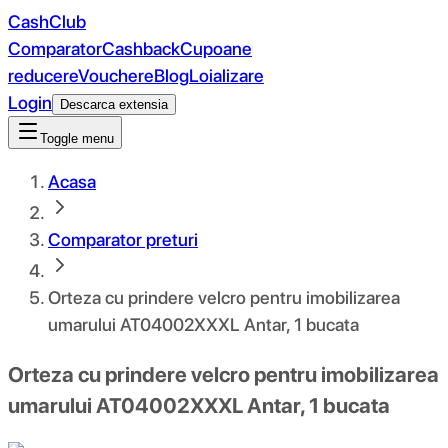
CashClub
Comparator
Cashback
Cupoane
reducere
Vouchere
Blog
Loializare
Login
Descarca extensia
Toggle menu
Acasa
Comparator preturi
Orteza cu prindere velcro pentru imobilizarea
umarului AT04002XXXL Antar, 1 bucata
Orteza cu prindere velcro pentru imobilizarea
umarului AT04002XXXL Antar, 1 bucata