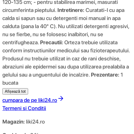
120-135 cm; - pentru stabilirea marimei, masurati
circumferinta pieptului.
Intretinere:
Curatati-l cu apa
calda si sapun sau cu detergenti moi manual in apa
calduta (pana la 40° C). Nu utilizati detergenti agresivi,
nu se fierbe, nu se folosesc inalbitori, nu se
centrifugheaza.
Precautii:
Orteza trebuie utilizata
conform instructiunilor medicului sau fizioterapeutului.
Produsul nu trebuie utilizat in caz de rani deschise,
abraziuni ale epidermei sau dupa utilizarea prealabila a
gelului sau a unguentului de incalzire.
Prezentare:
1
bucata
Afișează tot
cumpara de pe
liki24.ro
Termeni si Conditii
Magazin:
liki24.ro