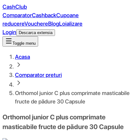
CashClub
Comparator
Cashback
Cupoane
reducere
Vouchere
Blog
Loializare
Login
Descarca extensia
Toggle menu
Acasa
Comparator preturi
Orthomol junior C plus comprimate masticabile
fructe de pădure 30 Capsule
Orthomol junior C plus comprimate
masticabile fructe de pădure 30 Capsule