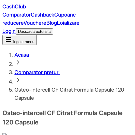
CashClub
Comparator
Cashback
Cupoane
reducere
Vouchere
Blog
Loializare
Login
Descarca extensia
Toggle menu
Acasa
Comparator preturi
Osteo-intercell CF Citrat Formula Capsule 120
Capsule
Osteo-intercell CF Citrat Formula Capsule
120 Capsule