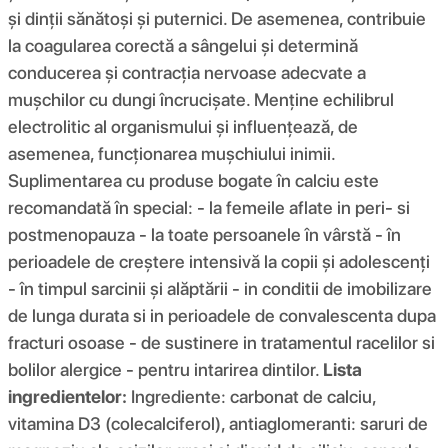
și dinții sănătoși și puternici. De asemenea, contribuie
la coagularea corectă a sângelui și determină
conducerea și contracția nervoase adecvate a
mușchilor cu dungi încrucișate. Menține echilibrul
electrolitic al organismului și influențează, de
asemenea, funcționarea mușchiului inimii.
Suplimentarea cu produse bogate în calciu este
recomandată în special: - la femeile aflate in peri- si
postmenopauza - la toate persoanele în vârstă - în
perioadele de creștere intensivă la copii și adolescenți
- în timpul sarcinii și alăptării - in conditii de imobilizare
de lunga durata si in perioadele de convalescenta dupa
fracturi osoase - de sustinere in tratamentul racelilor si
bolilor alergice - pentru intarirea dintilor.
Lista
ingredientelor:
Ingrediente: carbonat de calciu,
vitamina D3 (colecalciferol), antiaglomeranti: saruri de