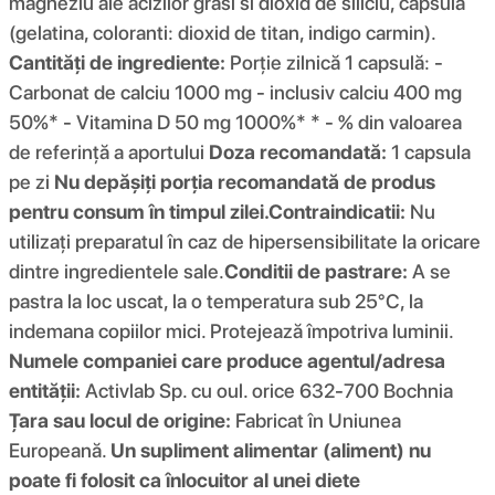
magneziu ale acizilor grasi si dioxid de siliciu, capsula
(gelatina, coloranti: dioxid de titan, indigo carmin).
Cantități de ingrediente:
Porție zilnică 1 capsulă: -
Carbonat de calciu 1000 mg - inclusiv calciu 400 mg
50%* - Vitamina D 50 mg 1000%* * - % din valoarea
de referință a aportului
Doza recomandată:
1 capsula
pe zi
Nu depășiți porția recomandată de produs
pentru consum în timpul zilei.
Contraindicatii:
Nu
utilizați preparatul în caz de hipersensibilitate la oricare
dintre ingredientele sale.
Conditii de pastrare:
A se
pastra la loc uscat, la o temperatura sub 25°C, la
indemana copiilor mici. Protejează împotriva luminii.
Numele companiei care produce agentul/adresa
entității:
Activlab Sp. cu oul. orice 632-700 Bochnia
Țara sau locul de origine:
Fabricat în Uniunea
Europeană.
Un supliment alimentar (aliment) nu
poate fi folosit ca înlocuitor al unei diete