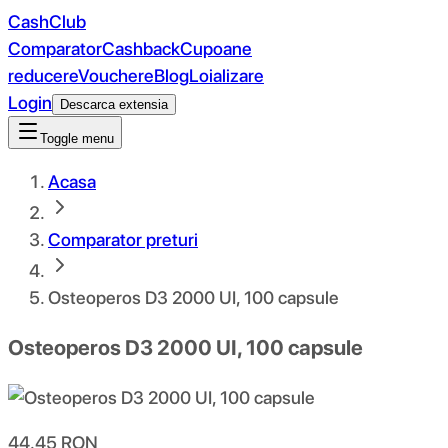
CashClub
Comparator
Cashback
Cupoane
reducere
Vouchere
Blog
Loializare
Login
Descarca extensia
Toggle menu
Acasa
Comparator preturi
Osteoperos D3 2000 UI, 100 capsule
Osteoperos D3 2000 UI, 100 capsule
44.45
RON