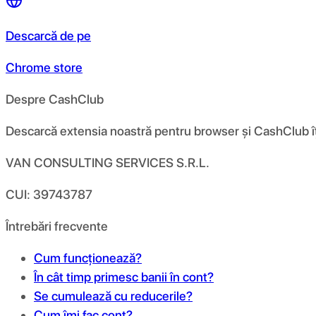
Descarcă de pe
Chrome store
Despre CashClub
Descarcă extensia noastră pentru browser și CashClub îți d
VAN CONSULTING SERVICES S.R.L.
CUI: 39743787
Întrebări frecvente
Cum funcționează?
În cât timp primesc banii în cont?
Se cumulează cu reducerile?
Cum îmi fac cont?