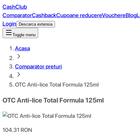
CashClub
Comparator
Cashback
Cupoane reducere
Vouchere
Blog
L
Login
Descarca extensia
Toggle menu
Acasa
Comparator preturi
OTC Anti-lice Total Formula 125ml
OTC Anti-lice Total Formula 125ml
104.31
RON