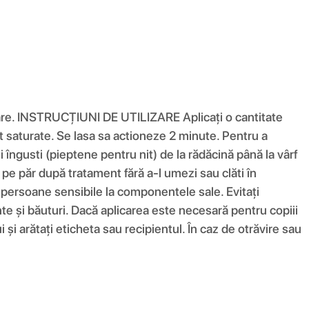
icare. INSTRUCȚIUNI DE UTILIZARE Aplicați o cantitate
t saturate. Se lasa sa actioneze 2 minute. Pentru a
i îngusti (pieptene pentru nit) de la rădăcină până la vârf
 pe păr după tratament fără a-l umezi sau clăti în
 persoane sensibile la componentele sale. Evitați
e și băuturi. Dacă aplicarea este necesară pentru copiii
i și arătați eticheta sau recipientul. În caz de otrăvire sau