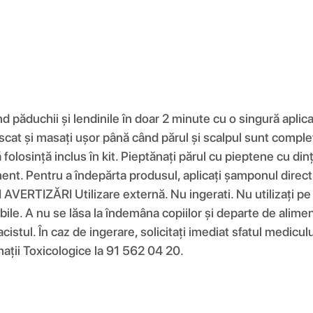
d păduchii și lendinile în doar 2 minute cu o singură apl
scat și masați ușor până când părul și scalpul sunt comple
olosință inclus în kit. Pieptănați părul cu pieptene cu dinț
ment. Pentru a îndepărta produsul, aplicați șamponul direct
AVERTIZĂRI Utilizare externă. Nu ingerati. Nu utilizați pe
e. A nu se lăsa la îndemâna copiilor și departe de aliment
istul. În caz de ingerare, solicitați imediat sfatul mediculu
mații Toxicologice la 91 562 04 20.