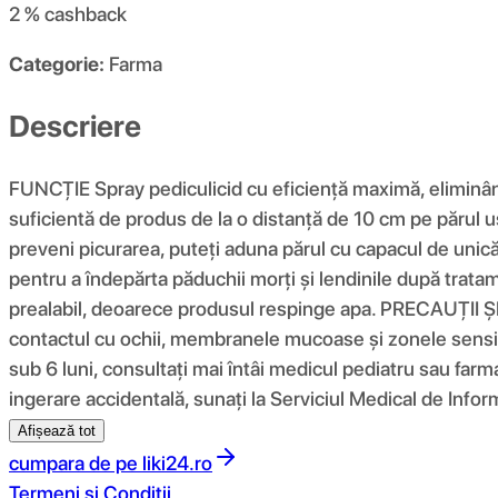
2 %
cashback
Categorie:
Farma
Descriere
FUNCŢIE Spray pediculicid cu eficiență maximă, eliminân
suficientă de produs de la o distanță de 10 cm pe părul u
preveni picurarea, puteți aduna părul cu capacul de unică f
pentru a îndepărta păduchii morți și lendinile după trata
prealabil, deoarece produsul respinge apa. PRECAUȚII ȘI 
contactul cu ochii, membranele mucoase și zonele sensibil
sub 6 luni, consultați mai întâi medicul pediatru sau farmac
ingerare accidentală, sunați la Serviciul Medical de Infor
Afișează tot
cumpara de pe
liki24.ro
Termeni si Conditii