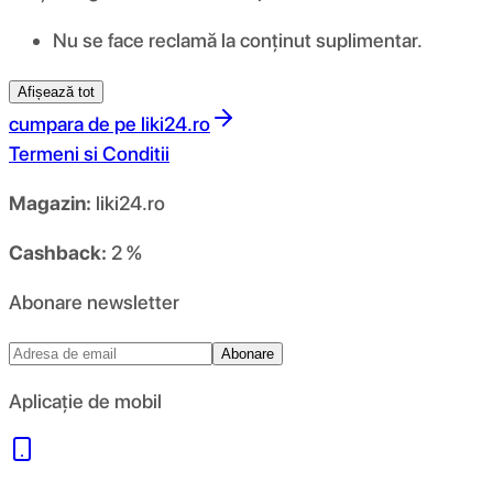
Nu se face reclamă la conținut suplimentar.
Afișează tot
cumpara de pe
liki24.ro
Termeni si Conditii
Magazin:
liki24.ro
Cashback:
2 %
Abonare newsletter
Abonare
Aplicație de mobil