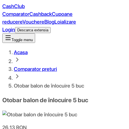
CashClub
Comparator
Cashback
Cupoane
reducere
Vouchere
Blog
Loializare
Login
Descarca extensia
Toggle menu
Acasa
Comparator preturi
Otobar balon de înlocuire 5 buc
Otobar balon de înlocuire 5 buc
26.13
RON