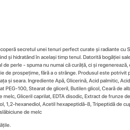
operă secretul unei tenuri perfect curate și radiante cu
d și hidratând în același timp tenul. Datorită bogăției sale 
tul de perle - spuma nu numai că curăță, ci și regenerează, 
 de prospețime, fără a o strânge. Produsul este potrivit pe
ineața și seara. Ingrediente Apă, Glicerină, Acid palmitic, Aci
 PEG-100, Stearat de gliceril, Butilen glicol, Ceară de albi
 melc, Gliceril caprilat, EDTA disodic, Extract de frunze d
, 1,2-hexanediol, Acetil hexapeptidă-8, Tripeptidă de cupr
slăbiciune de melc
țile.