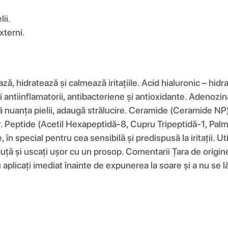
ii.
xterni.
ză, hidratează și calmează iritațiile. Acid hialuronic – hid
i antiinflamatorii, antibacteriene și antioxidante. Adenozin
ză nuanța pielii, adaugă strălucire. Ceramide (Ceramide NP) 
or. Peptide (Acetil Hexapeptidă-8, Cupru Tripeptidă-1, Pal
, în special pentru cea sensibilă și predispusă la iritații. 
ălduță și uscați ușor cu un prosop. Comentarii Țara de origi
 nu aplicați imediat înainte de expunerea la soare și a nu se