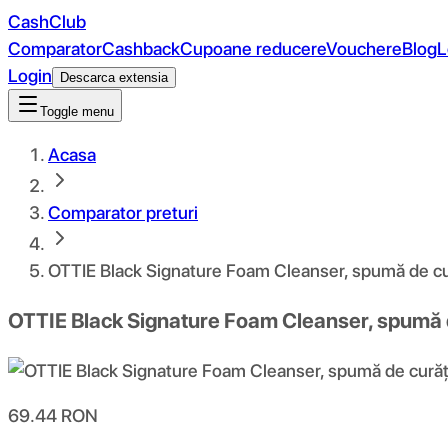
CashClub
Comparator
Cashback
Cupoane reducere
Vouchere
Blog
L
Login
Descarca extensia
Toggle menu
Acasa
Comparator preturi
OTTIE Black Signature Foam Cleanser, spumă de cu
OTTIE Black Signature Foam Cleanser, spumă 
69.44
RON