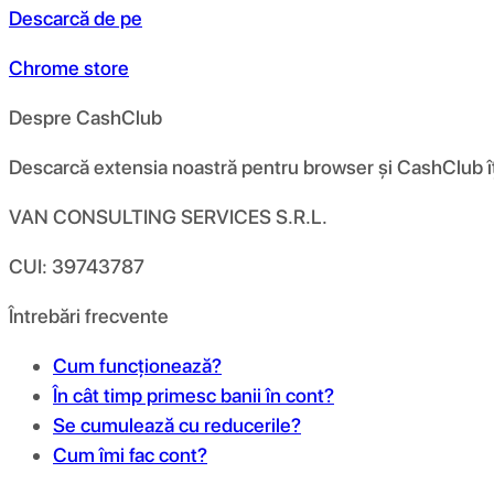
Descarcă de pe
Chrome store
Despre CashClub
Descarcă extensia noastră pentru browser și CashClub îți d
VAN CONSULTING SERVICES S.R.L.
CUI: 39743787
Întrebări frecvente
Cum funcționează?
În cât timp primesc banii în cont?
Se cumulează cu reducerile?
Cum îmi fac cont?