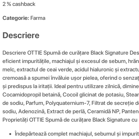
2 %
cashback
Categorie:
Farma
Descriere
Descriere OTTIE Spumă de curățare Black Signature Desc
eficient impuritățile, machiajul și excesul de sebum, hrănin
melc, extractul de ceai verde, acidul hialuronic și extrac
cremoasă a spumei învăluie ușor pielea, oferind o senzație
și predispus la iritații. Ideal pentru utilizare zilnică, dim
Cocamidopropil betaină, Cocoil glicinat de potasiu, Stearat
de sodiu, Parfum, Polyquaternium-7, Filtrat de secreție de
sodiu, Adenozină, Extract de perlă, Ceramidă NP, Pantenol
Proprietăți OTTIE Spumă de curățare Black Signature cu 
Îndepărtează complet machiajul, sebumul și impurită