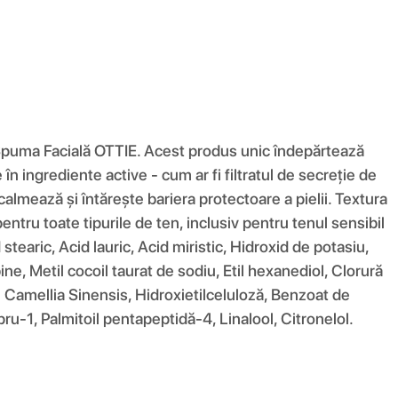
 Spuma Facială OTTIE. Acest produs unic îndepărtează
în ingrediente active - cum ar fi filtratul de secreție de
calmează și întărește bariera protectoare a pielii. Textura
ntru toate tipurile de ten, inclusiv pentru tenul sensibil
d stearic, Acid lauric, Acid miristic, Hidroxid de potasiu,
ne, Metil cocoil taurat de sodiu, Etil hexanediol, Clorură
e Camellia Sinensis, Hidroxietilceluloză, Benzoat de
u-1, Palmitoil pentapeptidă-4, Linalool, Citronelol.