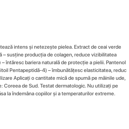
ratează intens și netezește pielea. Extract de ceai verde
ă – susține producția de colagen, reduce vizibilitatea
– întăresc bariera naturală de protecție a pielii. Pantenol
mitoil Pentapeptidă-4) – îmbunătățesc elasticitatea, reduc
Utilizare Aplicați o cantitate mică de spumă pe mâinile ude,
ne: Coreea de Sud. Testat dermatologic. Nu utilizați pe
 lăsa la îndemâna copiilor și a temperaturilor extreme.