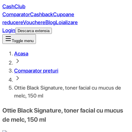
CashClub
Comparator
Cashback
Cupoane
reducere
Vouchere
Blog
Loializare
Login
Descarca extensia
Toggle menu
Acasa
Comparator preturi
Ottie Black Signature, toner facial cu mucus de
melc, 150 ml
Ottie Black Signature, toner facial cu mucus
de melc, 150 ml