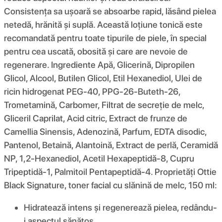
Consistența sa ușoară se absoarbe rapid, lăsând pielea
netedă, hrănită și suplă. Această loțiune tonică este
recomandată pentru toate tipurile de piele, în special
pentru cea uscată, obosită și care are nevoie de
regenerare. Ingrediente Apă, Glicerină, Dipropilen
Glicol, Alcool, Butilen Glicol, Etil Hexanediol, Ulei de
ricin hidrogenat PEG-40, PPG-26-Buteth-26,
Trometamină, Carbomer, Filtrat de secreție de melc,
Gliceril Caprilat, Acid citric, Extract de frunze de
Camellia Sinensis, Adenozină, Parfum, EDTA disodic,
Pantenol, Betaină, Alantoină, Extract de perlă, Ceramidă
NP, 1,2-Hexanediol, Acetil Hexapeptidă-8, Cupru
Tripeptidă-1, Palmitoil Pentapeptidă-4. Proprietăți Ottie
Black Signature, toner facial cu slănină de melc, 150 ml:
Hidratează intens și regenerează pielea, redându-
i aspectul sănătos.