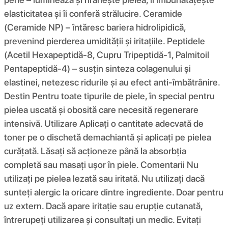
elasticitatea și îi conferă strălucire. Ceramide
(Ceramide NP) – întăresc bariera hidrolipidică,
prevenind pierderea umidității și iritațiile. Peptidele
(Acetil Hexapeptidă-8, Cupru Tripeptidă-1, Palmitoil
Pentapeptidă-4) – susțin sinteza colagenului și
elastinei, netezesc ridurile și au efect anti-îmbătrânire.
Destin Pentru toate tipurile de piele, în special pentru
pielea uscată și obosită care necesită regenerare
intensivă. Utilizare Aplicați o cantitate adecvată de
toner pe o dischetă demachiantă și aplicați pe pielea
curățată. Lăsați să acționeze până la absorbția
completă sau masați ușor în piele. Comentarii Nu
utilizați pe pielea lezată sau iritată. Nu utilizați dacă
sunteți alergic la oricare dintre ingrediente. Doar pentru
uz extern. Dacă apare iritație sau erupție cutanată,
întrerupeți utilizarea și consultați un medic. Evitați