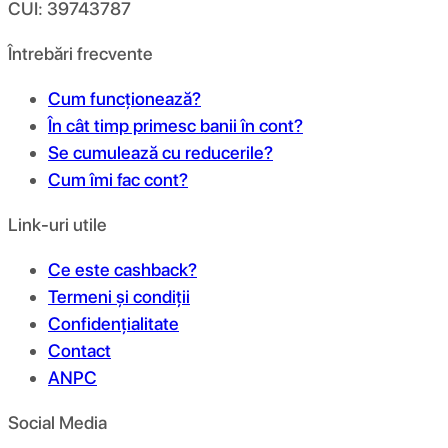
CUI: 39743787
Întrebări frecvente
Cum funcționează?
În cât timp primesc banii în cont?
Se cumulează cu reducerile?
Cum îmi fac cont?
Link-uri utile
Ce este cashback?
Termeni și condiții
Confidențialitate
Contact
ANPC
Social Media