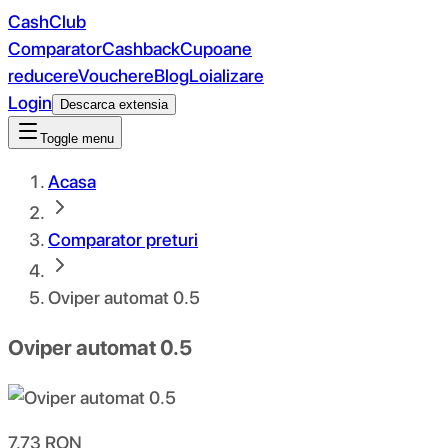
CashClub
Comparator
Cashback
Cupoane
reducere
Vouchere
Blog
Loializare
Login
Descarca extensia
Toggle menu
Acasa
Comparator preturi
Oviper automat 0.5
Oviper automat 0.5
7.73
RON