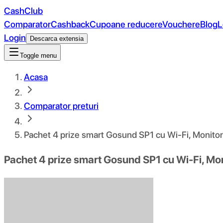
CashClub
Comparator
Cashback
Cupoane reducere
Vouchere
Blog
L
Login
Descarca extensia
Toggle menu
Acasa
Comparator preturi
Pachet 4 prize smart Gosund SP1 cu Wi-Fi, Monitor
Pachet 4 prize smart Gosund SP1 cu Wi-Fi, Mon