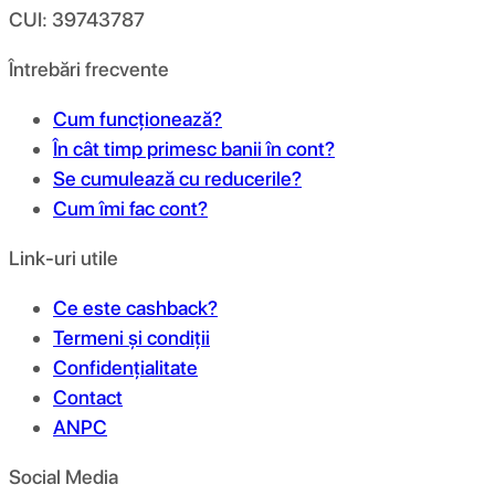
CUI: 39743787
Întrebări frecvente
Cum funcționează?
În cât timp primesc banii în cont?
Se cumulează cu reducerile?
Cum îmi fac cont?
Link-uri utile
Ce este cashback?
Termeni și condiții
Confidențialitate
Contact
ANPC
Social Media