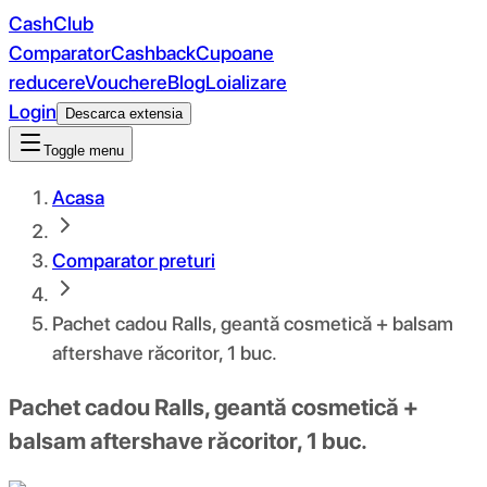
CashClub
Comparator
Cashback
Cupoane
reducere
Vouchere
Blog
Loializare
Login
Descarca extensia
Toggle menu
Acasa
Comparator preturi
Pachet cadou Ralls, geantă cosmetică + balsam
aftershave răcoritor, 1 buc.
Pachet cadou Ralls, geantă cosmetică +
balsam aftershave răcoritor, 1 buc.