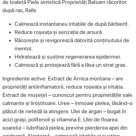
de toaletă Piele sintetică Proprietăți Balsam răcoritor
după ras, Ralls
Calmează instantaneu iritațiile de după bărbierit.
Reduce roșeața și senzația de arsură.
Răcorește și revigorează datorită conținutului de
mentol.
Hidratează și susține regenerarea epidermei.
Calmează și protejează fără a lăsa un strat gras.
Ingrediente active: Extract de Arnica montana – are
proprietăți antiinflamatorii, reduce roșeața și iritația.
Extract de mușețel – cunoscut pentru proprietățile sale
calmante și liniștitoare. Uree – înmoaie pielea, lăsând-o
plăcut de netedă la atingere. Ulei de argan – bogat în
acizi grași, polifenoli și vitamina E. Ulei de floarea
soarelui – lubrifiază pielea, previne pierderea apei din
epidermă. Alantoină – calmează iritațiile și susține