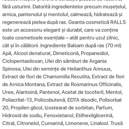
fără usturimi. Datorită ingredientelor precum mușețelul,
arnica, pantenolul și mentolul, calmează, hidratează și
regenerează pielea după ras. Geanta cosmetică RALLS
este un accesoriu elegant și durabil, care va conține
toate cosmeticele esențiale – atât pentru uzul zilnic,
cât și în călătorii. Ingrediente Balsam după ras (70 ml)
Apă, Alcool denaturat, Dimeticonă, Propanediol,
Ciclopentasiloxan, Ulei din sâmburi de Argania
Spinosa, Ulei din semințe de Helianthus Annuus,
Extract de flori de Chamomilla Recutita, Extract de flori
de Arnica Montana, Extract de Rosmarinus Officinalis,
Uree, Alantoină, Pantenol, Acetat de tocoferil, Mentol,
Poliacrilat-13, Poliizobutenă, EDTA disodic, Polisorbat
20, Propilen glicol, Izostearat de sorbitan, Parfum,
Hidroxid de sodiu, Fenoxietanol, Etilhexilglicerină,
Citral, Citronelol, Cumarină, Limonene, Linalool. Trusă