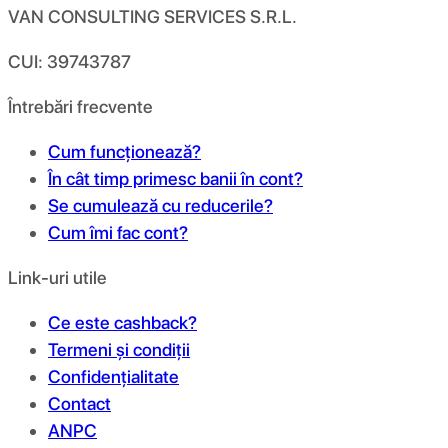
VAN CONSULTING SERVICES S.R.L.
CUI: 39743787
Întrebări frecvente
Cum funcționează?
În cât timp primesc banii în cont?
Se cumulează cu reducerile?
Cum îmi fac cont?
Link-uri utile
Ce este cashback?
Termeni și condiții
Confidențialitate
Contact
ANPC