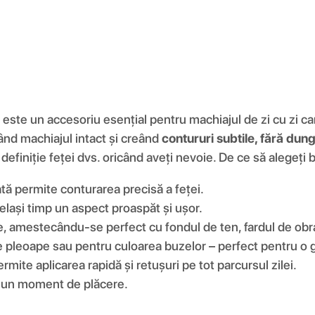
este un accesoriu esențial pentru machiajul de zi cu zi car
ând machiajul intact și creând
contururi subtile, fără dun
efiniție feței dvs. oricând aveți nevoie. De ce să alegeți
ă permite conturarea precisă a feței.
celași timp un aspect proaspăt și ușor.
 amestecându-se perfect cu fondul de ten, fardul de obraz
 de pleoape sau pentru culoarea buzelor – perfect pentru o
mite aplicarea rapidă și retușuri pe tot parcursul zilei.
te un moment de plăcere.