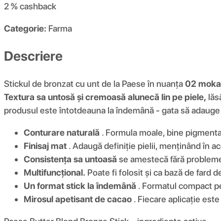
2 %
cashback
Categorie:
Farma
Descriere
Stickul de bronzat cu unt de la Paese în nuanța
02 moka
Textura sa untosă și cremoasă alunecă lin pe piele,
lăs
produsul este întotdeauna la îndemână - gata să adauge d
Conturare naturală
. Formula moale, bine pigmentat
Finisaj mat
. Adaugă definiție pielii, menținând în a
Consistența sa untoasă
se amestecă fără probleme,
Multifuncțional.
Poate fi folosit și ca bază de fard
Un format stick la îndemână
. Formatul compact per
Mirosul apetisant de cacao
. Fiecare aplicație es