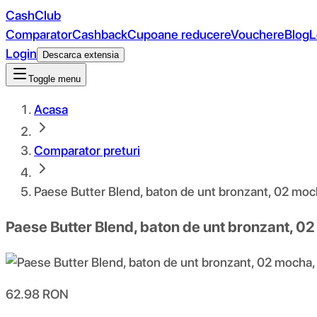
CashClub
Comparator
Cashback
Cupoane reducere
Vouchere
Blog
L
Login
Descarca extensia
Toggle menu
Acasa
Comparator preturi
Paese Butter Blend, baton de unt bronzant, 02 moc
Paese Butter Blend, baton de unt bronzant, 02
62.98
RON