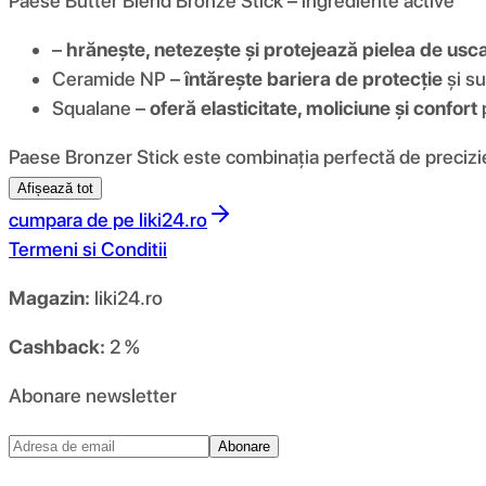
Paese Butter Blend Bronze Stick – ingrediente active
–
hrănește, netezește și protejează pielea de usc
Ceramide NP –
întărește bariera de protecție
și su
Squalane –
oferă elasticitate, moliciune și confort
p
Paese Bronzer Stick este combinația perfectă de precizie, c
Afișează tot
cumpara de pe
liki24.ro
Termeni si Conditii
Magazin:
liki24.ro
Cashback:
2 %
Abonare newsletter
Abonare