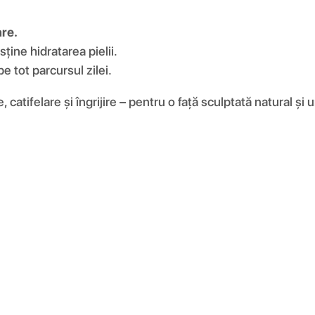
are.
sține hidratarea pielii.
e tot parcursul zilei.
atifelare și îngrijire – pentru o față sculptată natural și 