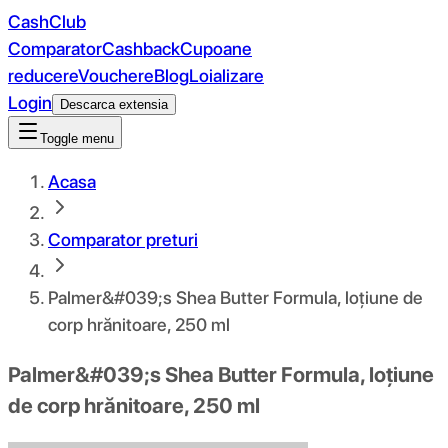
CashClub
Comparator
Cashback
Cupoane
reducere
Vouchere
Blog
Loializare
Login
Descarca extensia
Toggle menu
Acasa
Comparator preturi
Palmer&#039;s Shea Butter Formula, loțiune de
corp hrănitoare, 250 ml
Palmer&#039;s Shea Butter Formula, loțiune
de corp hrănitoare, 250 ml