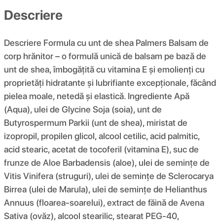
Descriere
Descriere Formula cu unt de shea Palmers Balsam de
corp hrănitor – o formulă unică de balsam pe bază de
unt de shea, îmbogățită cu vitamina E și emolienți cu
proprietăți hidratante și lubrifiante excepționale, făcând
pielea moale, netedă și elastică. Ingrediente Apă
(Aqua), ulei de Glycine Soja (soia), unt de
Butyrospermum Parkii (unt de shea), miristat de
izopropil, propilen glicol, alcool cetilic, acid palmitic,
acid stearic, acetat de tocoferil (vitamina E), suc de
frunze de Aloe Barbadensis (aloe), ulei de semințe de
Vitis Vinifera (struguri), ulei de semințe de Sclerocarya
Birrea (ulei de Marula), ulei de semințe de Helianthus
Annuus (floarea-soarelui), extract de făină de Avena
Sativa (ovăz), alcool stearilic, stearat PEG-40,