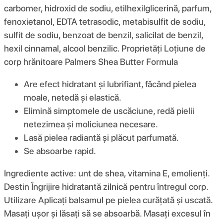
carbomer, hidroxid de sodiu, etilhexilglicerină, parfum,
fenoxietanol, EDTA tetrasodic, metabisulfit de sodiu,
sulfit de sodiu, benzoat de benzil, salicilat de benzil,
hexil cinnamal, alcool benzilic. Proprietăți Loțiune de
corp hrănitoare Palmers Shea Butter Formula
Are efect hidratant și lubrifiant, făcând pielea
moale, netedă și elastică.
Elimină simptomele de uscăciune, redă pielii
netezimea și moliciunea necesare.
Lasă pielea radiantă și plăcut parfumată.
Se absoarbe rapid.
Ingrediente active: unt de shea, vitamina E, emolienți.
Destin Îngrijire hidratantă zilnică pentru întregul corp.
Utilizare Aplicați balsamul pe pielea curățată și uscată.
Masați ușor și lăsați să se absoarbă. Masați excesul în