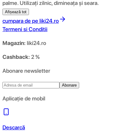
palme. Utilizați zilnic, dimineața și seara.
Afișează tot
cumpara de pe
liki24.ro
Termeni si Conditii
Magazin:
liki24.ro
Cashback:
2 %
Abonare newsletter
Abonare
Aplicație de mobil
Descarcă