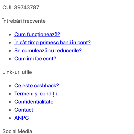
CUI: 39743787
Întrebări frecvente
Cum funcționează?
În cât timp primesc banii în cont?
Se cumulează cu reducerile?
Cum îmi fac cont?
Link-uri utile
Ce este cashback?
Termeni și condiții
Confidențialitate
Contact
ANPC
Social Media