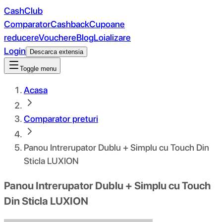
CashClub
Comparator
Cashback
Cupoane
reducere
Vouchere
Blog
Loializare
Login
Descarca extensia
Toggle menu
Acasa
Comparator preturi
Panou Intrerupator Dublu + Simplu cu Touch Din
Sticla LUXION
Panou Intrerupator Dublu + Simplu cu Touch
Din Sticla LUXION