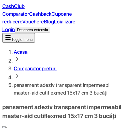
CashClub
Comparator
Cashback
Cupoane
reducere
Vouchere
Blog
Loializare
Login
Descarca extensia
Toggle menu
Acasa
Comparator preturi
pansament adeziv transparent impermeabil
master-aid cutiflexmed 15x17 cm 3 bucăți
pansament adeziv transparent impermeabil
master-aid cutiflexmed 15x17 cm 3 bucăți