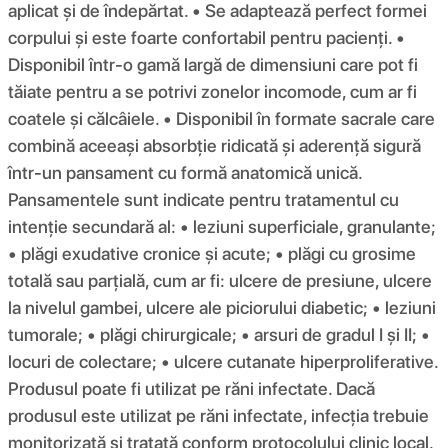
aplicat și de îndepărtat. • Se adaptează perfect formei
corpului și este foarte confortabil pentru pacienți. •
Disponibil într-o gamă largă de dimensiuni care pot fi
tăiate pentru a se potrivi zonelor incomode, cum ar fi
coatele și călcâiele. • Disponibil în formate sacrale care
combină aceeași absorbție ridicată și aderență sigură
într-un pansament cu formă anatomică unică.
Pansamentele sunt indicate pentru tratamentul cu
intenție secundară al: • leziuni superficiale, granulante;
• plăgi exudative cronice și acute; • plăgi cu grosime
totală sau parțială, cum ar fi: ulcere de presiune, ulcere
la nivelul gambei, ulcere ale piciorului diabetic; • leziuni
tumorale; • plăgi chirurgicale; • arsuri de gradul I și II; •
locuri de colectare; • ulcere cutanate hiperproliferative.
Produsul poate fi utilizat pe răni infectate. Dacă
produsul este utilizat pe răni infectate, infecția trebuie
monitorizată și tratată conform protocolului clinic local.