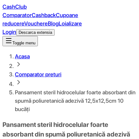
CashClub
Comparator
Cashback
Cupoane
reducere
Vouchere
Blog
Loializare
Login
Descarca extensia
Toggle menu
Acasa
Comparator preturi
Pansament steril hidrocelular foarte absorbant din
spumă poliuretanică adezivă 12,5x12,5cm 10
bucăți
Pansament steril hidrocelular foarte
absorbant din spumă poliuretanică adezivă