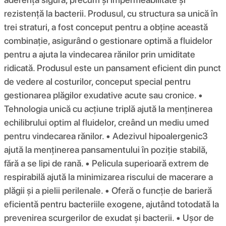
rezistență la bacterii. Produsul, cu structura sa unică în
trei straturi, a fost conceput pentru a obține această
combinație, asigurând o gestionare optimă a fluidelor
pentru a ajuta la vindecarea rănilor prin umiditate
ridicată. Produsul este un pansament eficient din punct
de vedere al costurilor, conceput special pentru
gestionarea plăgilor exudative acute sau cronice. •
Tehnologia unică cu acțiune triplă ajută la menținerea
echilibrului optim al fluidelor, creând un mediu umed
pentru vindecarea rănilor. • Adezivul hipoalergenic3
ajută la menținerea pansamentului în poziție stabilă,
fără a se lipi de rană. • Pelicula superioară extrem de
respirabilă ajută la minimizarea riscului de macerare a
plăgii și a pielii perilenale. • Oferă o funcție de barieră
eficientă pentru bacteriile exogene, ajutând totodată la
prevenirea scurgerilor de exudat și bacterii. • Ușor de