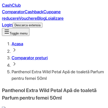
CashClub
Comparator
Cashback
Cupoane
reducere
Vouchere
Blog
Loializare
Login
Descarca extensia
Toggle menu
Acasa
Comparator preturi
Panthenol Extra Wild Petal Apă de toaletă Parfum
pentru femei 50ml
Panthenol Extra Wild Petal Apă de toaletă
Parfum pentru femei 50ml