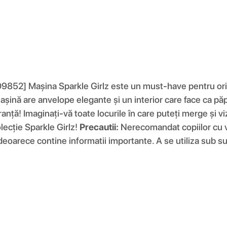
852] Mașina Sparkle Girlz este un must-have pentru orice 
șină are anvelope elegante și un interior care face ca păpu
uranță! Imaginați-vă toate locurile în care puteți merge și 
olecție Sparkle Girlz!
Precautii:
Nerecomandat copiilor cu va
re deoarece contine informatii importante. A se utiliza sub