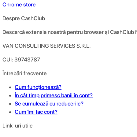
Chrome store
Despre CashClub
Descarcă extensia noastră pentru browser și CashClub îți d
VAN CONSULTING SERVICES S.R.L.
CUI: 39743787
Întrebări frecvente
Cum funcționează?
În cât timp primesc banii în cont?
Se cumulează cu reducerile?
Cum îmi fac cont?
Link-uri utile