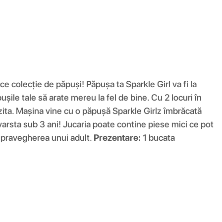
colecție de păpuși! Păpușa ta Sparkle Girl va fi la
șile tale să arate mereu la fel de bine. Cu 2 locuri în
vizita. Mașina vine cu o păpușă Sparkle Girlz îmbrăcată
rsta sub 3 ani! Jucaria poate contine piese mici ce pot
 supravegherea unui adult.
Prezentare:
1 bucata