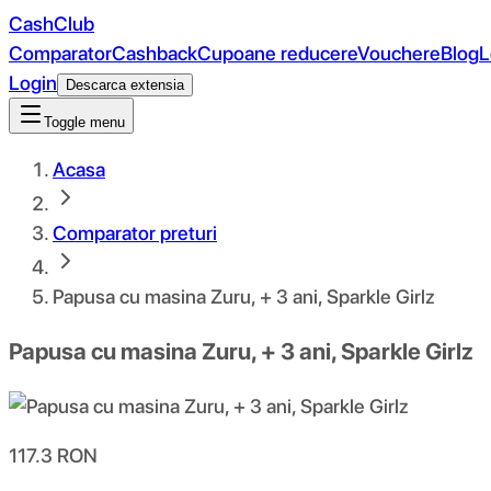
CashClub
Comparator
Cashback
Cupoane reducere
Vouchere
Blog
L
Login
Descarca extensia
Toggle menu
Acasa
Comparator preturi
Papusa cu masina Zuru, + 3 ani, Sparkle Girlz
Papusa cu masina Zuru, + 3 ani, Sparkle Girlz
117.3
RON