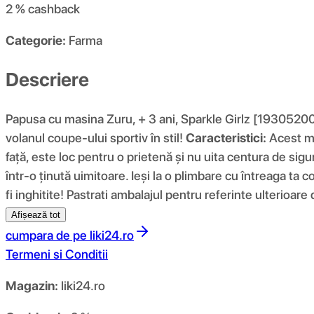
2 %
cashback
Categorie:
Farma
Descriere
Papusa cu masina Zuru, + 3 ani, Sparkle Girlz [193052009
volanul coupe-ului sportiv în stil!
Caracteristici:
Acest ma
față, este loc pentru o prietenă și nu uita centura de sig
într-o ținută uimitoare. Ieși la o plimbare cu întreaga ta c
fi inghitite! Pastrati ambalajul pentru referinte ulterioa
Afișează tot
cumpara de pe
liki24.ro
Termeni si Conditii
Magazin:
liki24.ro