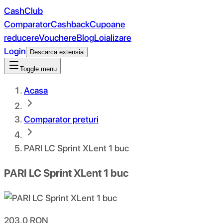
CashClub
Comparator
Cashback
Cupoane
reducere
Vouchere
Blog
Loializare
Login
Descarca extensia
Toggle menu
Acasa
Comparator preturi
PARI LC Sprint XLent 1 buc
PARI LC Sprint XLent 1 buc
203.0
RON