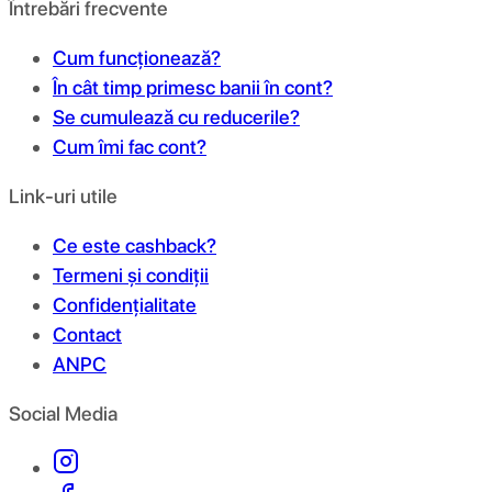
Întrebări frecvente
Cum funcționează?
În cât timp primesc banii în cont?
Se cumulează cu reducerile?
Cum îmi fac cont?
Link-uri utile
Ce este cashback?
Termeni și condiții
Confidențialitate
Contact
ANPC
Social Media