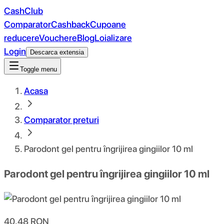
CashClub
Comparator
Cashback
Cupoane
reducere
Vouchere
Blog
Loializare
Login
Descarca extensia
Toggle menu
Acasa
Comparator preturi
Parodont gel pentru îngrijirea gingiilor 10 ml
Parodont gel pentru îngrijirea gingiilor 10 ml
40.48
RON