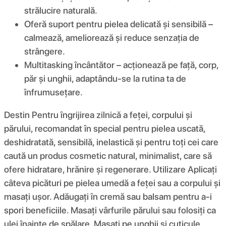
strălucire naturală.
Oferă suport pentru pielea delicată și sensibilă –
calmează, ameliorează și reduce senzația de
strângere.
Multitasking încântător – acționează pe față, corp,
păr și unghii, adaptându-se la rutina ta de
înfrumusețare.
Destin Pentru îngrijirea zilnică a feței, corpului și
părului, recomandat în special pentru pielea uscată,
deshidratată, sensibilă, inelastică și pentru toți cei care
caută un produs cosmetic natural, minimalist, care să
ofere hidratare, hrănire și regenerare. Utilizare Aplicați
câteva picături pe pielea umedă a feței sau a corpului și
masați ușor. Adăugați în cremă sau balsam pentru a-i
spori beneficiile. Masați vârfurile părului sau folosiți ca
ulei înainte de spălare. Masați pe unghii și cuticule