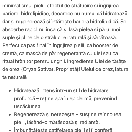
minimalismul pielii, efectul de strălucire și îngrijirea
barierei hidrolipidice, deoarece nu numai că hidratează,
dar și regenerează și întărește bariera hidrolipidică. Se
absoarbe rapid, nu încarcă și lasă pielea și părul moi,
suple și pline de o strălucire naturală și sănătoasă.
Perfect ca pas final în îngrijirea pielii, ca booster de
cremă, ca mască de păr regenerantă cu ulei sau ca
ritual hrănitor pentru unghii. Ingrediente Ulei de tărâțe
de orez (Oryza Sativa). Proprietăți Uleiul de orez, latura
ta naturală
Hidratează intens într-un stil de hidratare
profundă – reține apa în epidermă, prevenind
uscăciunea.
Regenerează și netezește – susține reînnoirea
pielii, lăsând-o mătăsoasă și radiantă.
Îmbunătățește catifelarea pielii și îi conferă