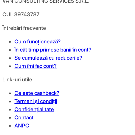
VAN CONSULTING SERVICES S.R.L.
CUI: 39743787
Întrebări frecvente
Cum funcționează?
În cât timp primesc banii în cont?
Se cumulează cu reducerile?
Cum îmi fac cont?
Link-uri utile
Ce este cashback?
Termeni și condiții
Confidențialitate
Contact
ANPC