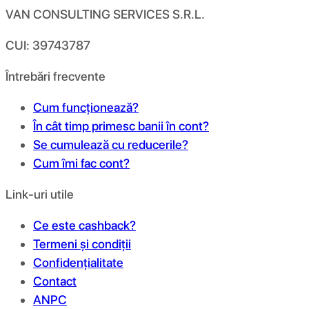
VAN CONSULTING SERVICES S.R.L.
CUI: 39743787
Întrebări frecvente
Cum funcționează?
În cât timp primesc banii în cont?
Se cumulează cu reducerile?
Cum îmi fac cont?
Link-uri utile
Ce este cashback?
Termeni și condiții
Confidențialitate
Contact
ANPC