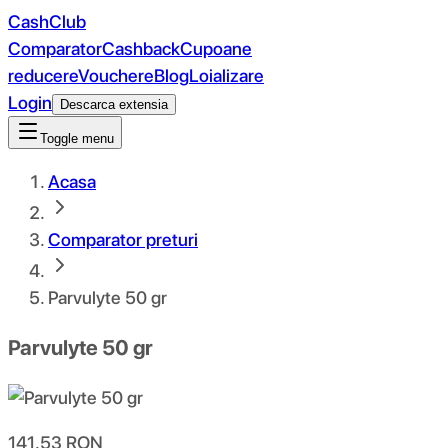
CashClub
Comparator
Cashback
Cupoane
reducere
Vouchere
Blog
Loializare
Login
Descarca extensia
Toggle menu
Acasa
Comparator preturi
Parvulyte 50 gr
Parvulyte 50 gr
141.53
RON