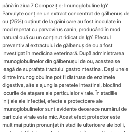
până în ziua 7 Compoziţie: Imunoglobuline IgY
Parvulyte conține un extract concentrat de gălbenuș de
ou (25%) obținut de la găini care au fost inoculate în
mod repetat cu parvovirus canin, producând în mod
natural ouă cu un conținut ridicat de IgY. Efectul
preventiv al extractului de gălbenuș de ou a fost
investigat în medicina veterinară. După administrarea
imunoglobulinelor din gălbenușul de ou, acestea se
leagă de suprafața tractului gastrointestinal. Deși unele
dintre imunoglobuline pot fi distruse de enzimele
digestive, altele ajung la peretele intestinal, blocând
locurile de atașare ale particulelor virale. În stadiile
inițiale ale infecției, efectele protectoare ale
imunoglobulinelor sunt evidente deoarece numărul de
particule virale este mic. Acest efect protector este
mult mai puțin pronunțat în stadiile ulterioare ale bolii,