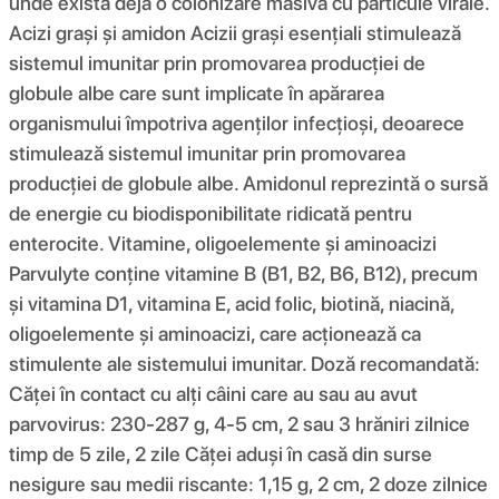
unde există deja o colonizare masivă cu particule virale.
Acizi grași și amidon Acizii grași esențiali stimulează
sistemul imunitar prin promovarea producției de
globule albe care sunt implicate în apărarea
organismului împotriva agenților infecțioși, deoarece
stimulează sistemul imunitar prin promovarea
producției de globule albe. Amidonul reprezintă o sursă
de energie cu biodisponibilitate ridicată pentru
enterocite. Vitamine, oligoelemente și aminoacizi
Parvulyte conține vitamine B (B1, B2, B6, B12), precum
și vitamina D1, vitamina E, acid folic, biotină, niacină,
oligoelemente și aminoacizi, care acționează ca
stimulente ale sistemului imunitar. Doză recomandată:
Căței în contact cu alți câini care au sau au avut
parvovirus: 230-287 g, 4-5 cm, 2 sau 3 hrăniri zilnice
timp de 5 zile, 2 zile Căței aduși în casă din surse
nesigure sau medii riscante: 1,15 g, 2 cm, 2 doze zilnice