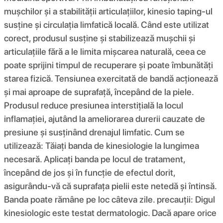
mușchilor și a stabilității articulațiilor, kinesio taping-ul
susține și circulația limfatică locală. Când este utilizat
corect, produsul susține și stabilizează mușchii și
articulațiile fără a le limita mișcarea naturală, ceea ce
poate sprijini timpul de recuperare și poate îmbunătăți
starea fizică. Tensiunea exercitată de bandă acționează
și mai aproape de suprafață, începând de la piele.
Produsul reduce presiunea interstițială la locul
inflamației, ajutând la ameliorarea durerii cauzate de
presiune și susținând drenajul limfatic. Cum se
utilizează: Tăiați banda de kinesiologie la lungimea
necesară. Aplicați banda pe locul de tratament,
începând de jos și în funcție de efectul dorit,
asigurându-vă că suprafața pielii este netedă și întinsă.
Banda poate rămâne pe loc câteva zile. precauții: Digul
kinesiologic este testat dermatologic. Dacă apare orice