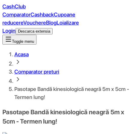
CashClub
Comparator
Cashback
Cupoane
reducere
Vouchere
Blog
Loializare
Login
Descarca extensia
Toggle menu
Acasa
Comparator preturi
Pasotape Bandă kinesiologică neagră 5m x 5cm -
Termen lung!
Pasotape Bandă kinesiologică neagră 5m x
5cm - Termen lung!