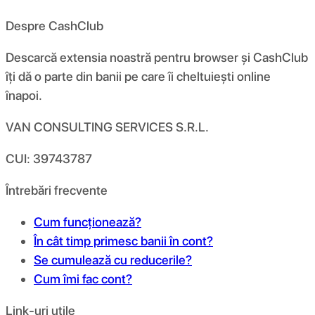
Despre CashClub
Descarcă extensia noastră pentru browser și CashClub
îți dă o parte din banii pe care îi cheltuiești online
înapoi.
VAN CONSULTING SERVICES S.R.L.
CUI: 39743787
Întrebări frecvente
Cum funcționează?
În cât timp primesc banii în cont?
Se cumulează cu reducerile?
Cum îmi fac cont?
Link-uri utile