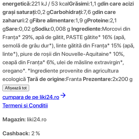
energetică:
221 kJ / 53 kcal
Grăsimi:
1,1 g
din care acizi
grași saturați:
0,2 g
Carbohidrați:
7,6 g
din care
zaharuri:
2 g
Fibre alimentare:
1,9 g
Proteine:
2,1
g
Sare:
0,02 g
Sodiu:
0,008 g
Ingrediente:
Morcovi din
Franța* 29%, apă de gătit, PASTE gătite* 16% (apă,
semolă de grâu dur*), linte gătită din Franța* 15% (apă,
linte*), piure de roșii din Nouvelle-Aquitaine* 10%,
ceapă din Franța* 6%, ulei de măsline extravirgin*,
oregano*. *Ingrediente provenite din agricultura
ecologică
Țară de origine:
Franta
Prezentare:
2x200 g
Afișează tot
cumpara de pe
liki24.ro
Termeni si Conditii
Magazin:
liki24.ro
Cashback:
2 %