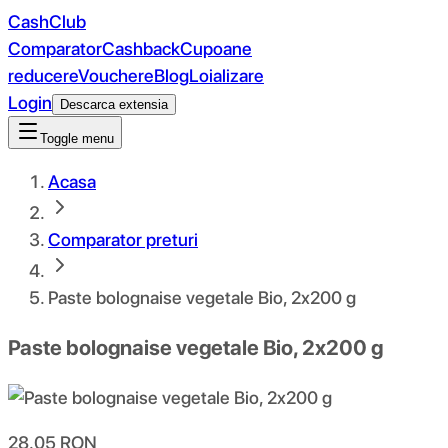
CashClub
Comparator
Cashback
Cupoane
reducere
Vouchere
Blog
Loializare
Login
Descarca extensia
Toggle menu
Acasa
Comparator preturi
Paste bolognaise vegetale Bio, 2x200 g
Paste bolognaise vegetale Bio, 2x200 g
28.05
RON